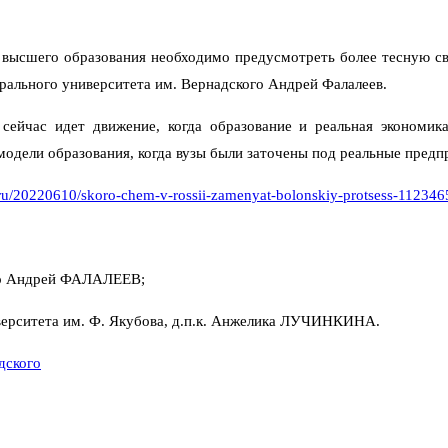
 высшего образования необходимо предусмотреть более тесную свя
ального университета им. Вернадского Андрей Фалалеев.
 сейчас идет движение, когда образование и реальная экономи
одели образования, когда вузы были заточены под реальные предпри
ia.ru/20220610/skoro-chem-v-rossii-zamenyat-bolonskiy-protsess-11234
ого Андрей ФАЛАЛЕЕВ;
ерситета им. Ф. Якубова, д.п.к. Анжелика ЛУЧИНКИНА.
дского