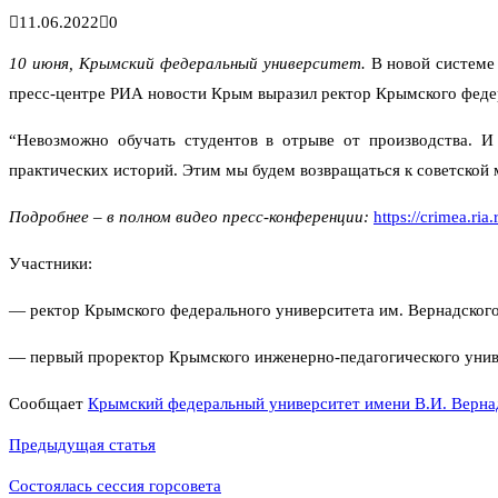
11.06.2022
0
10 июня, Крымский федеральный университет.
В новой системе
пресс-центре РИА новости Крым выразил ректор Крымского федер
“Невозможно обучать студентов в отрыве от производства. И
практических историй. Этим мы будем возвращаться к советской м
Подробнее – в полном видео пресс-конференции:
https://crimea.r
Участники:
— ректор Крымского федерального университета им. Вернадск
— первый проректор Крымского инженерно-педагогического унив
Сообщает
Крымский федеральный университет имени В.И. Верна
Навигация
Предыдущая статья
по
Состоялась сессия горсовета