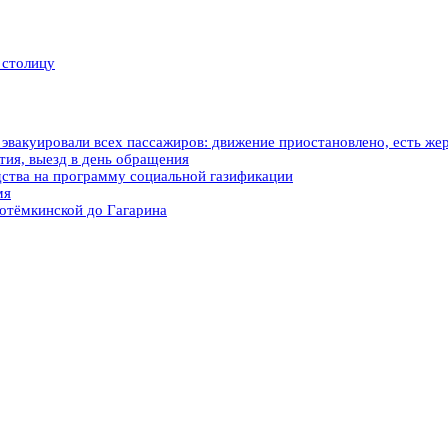
 столицу
вакуировали всех пассажиров: движение приостановлено, есть же
ия, выезд в день обращения
ства на программу социальной газификации
мя
отёмкинской до Гагарина