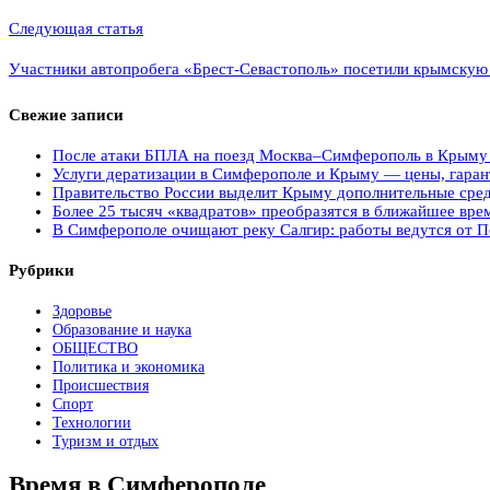
записям
Следующая статья
Участники автопробега «Брест-Севастополь» посетили крымскую
Свежие записи
После атаки БПЛА на поезд Москва–Симферополь в Крыму э
Услуги дератизации в Симферополе и Крыму — цены, гарант
Правительство России выделит Крыму дополнительные сред
Более 25 тысяч «квадратов» преобразятся в ближайшее вре
В Симферополе очищают реку Салгир: работы ведутся от П
Рубрики
Здоровье
Образование и наука
ОБЩЕСТВО
Политика и экономика
Происшествия
Спорт
Технологии
Туризм и отдых
Время в Симферополе