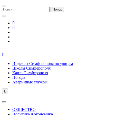
Перейти
Перейти
к
к
Поиск:
навигации
содержимому
Симферополь городской сайт
Индексы Симферополя по улицам
Школы Симферополя
Карта Симферополя
Погода
Аварийные службы
ОБЩЕСТВО
Политика и экономика