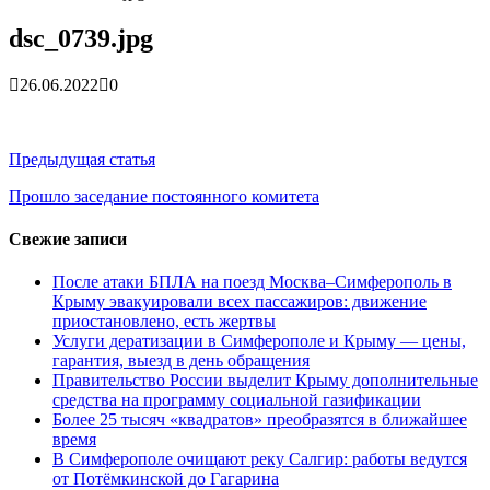
гарантия, выезд в день обращени...
01.04.2026
Правительство России выделит Крыму дополнительные
dsc_0739.jpg
средства на программу социальн...
01.04.2026
Более 25 тысяч «квадратов» преобразятся в ближайшее
26.06.2022
0
время...
26.02.2026
В Симферополе очищают реку Салгир: работы ведутся
от Потёмкинской до Гагарина...
05.09.2025
Навигация
Предыдущая статья
по
Прошло заседание постоянного комитета
записям
Свежие записи
После атаки БПЛА на поезд Москва–Симферополь в
Крыму эвакуировали всех пассажиров: движение
приостановлено, есть жертвы
Услуги дератизации в Симферополе и Крыму — цены,
гарантия, выезд в день обращения
Правительство России выделит Крыму дополнительные
средства на программу социальной газификации
Более 25 тысяч «квадратов» преобразятся в ближайшее
время
В Симферополе очищают реку Салгир: работы ведутся
от Потёмкинской до Гагарина