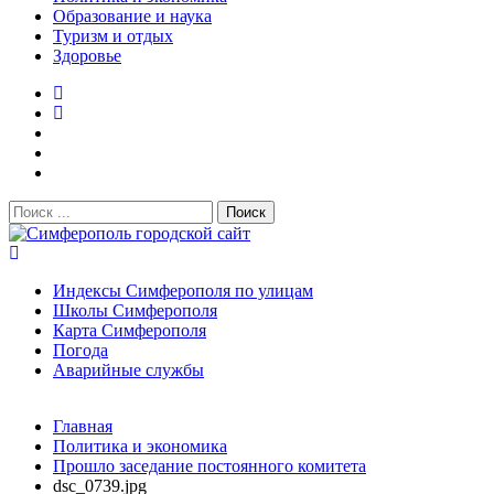
Образование и наука
Туризм и отдых
Здоровье
Поиск:
Симферополь городской сайт
Индексы Симферополя по улицам
Школы Симферополя
Карта Симферополя
Погода
Аварийные службы
Новости
Главная
После атаки БПЛА на поезд Москва–Симферополь в
Политика и экономика
Крыму эвакуировали всех пассажиро...
08.06.2026
Прошло заседание постоянного комитета
Услуги дератизации в Симферополе и Крыму — цены,
dsc_0739.jpg