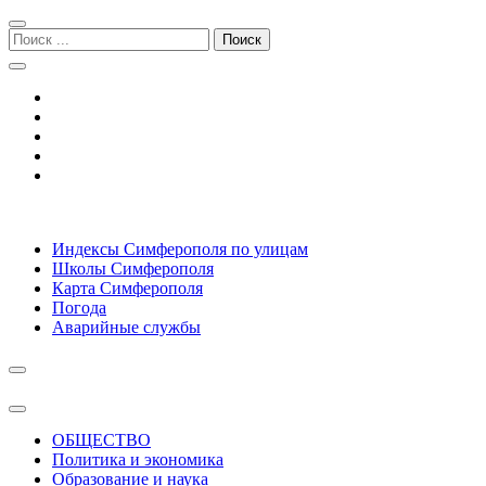
Перейти
Перейти
к
к
Поиск:
навигации
содержимому
Симферополь городской сайт
Индексы Симферополя по улицам
Школы Симферополя
Карта Симферополя
Погода
Аварийные службы
ОБЩЕСТВО
Политика и экономика
Образование и наука