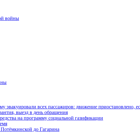
ой войны
йны
у эвакуировали всех пассажиров: движение приостановлено, е
антия, выезд в день обращения
редства на программу социальной газификации
ремя
 Потёмкинской до Гагарина