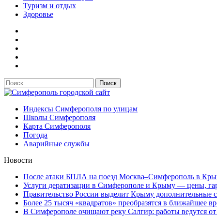
Туризм и отдых
Здоровье
Поиск:
Симферополь городской сайт
Индексы Симферополя по улицам
Школы Симферополя
Карта Симферополя
Погода
Аварийные службы
Новости
После атаки БПЛА на поезд Москва–Симферополь в Крым
Услуги дератизации в Симферополе и Крыму — цены, гара
Правительство России выделит Крыму дополнительные ср
Более 25 тысяч «квадратов» преобразятся в ближайшее вр
В Симферополе очищают реку Салгир: работы ведутся от