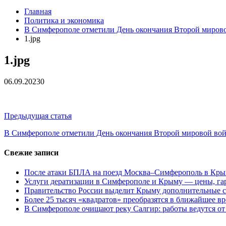
Главная
Политика и экономика
В Симферополе отметили День окончания Второй миров
1.jpg
1.jpg
06.09.2023
0
Навигация
Предыдущая статья
по
В Симферополе отметили День окончания Второй мировой во
записям
Свежие записи
После атаки БПЛА на поезд Москва–Симферополь в Крым
Услуги дератизации в Симферополе и Крыму — цены, гар
Правительство России выделит Крыму дополнительные с
Более 25 тысяч «квадратов» преобразятся в ближайшее в
В Симферополе очищают реку Салгир: работы ведутся от