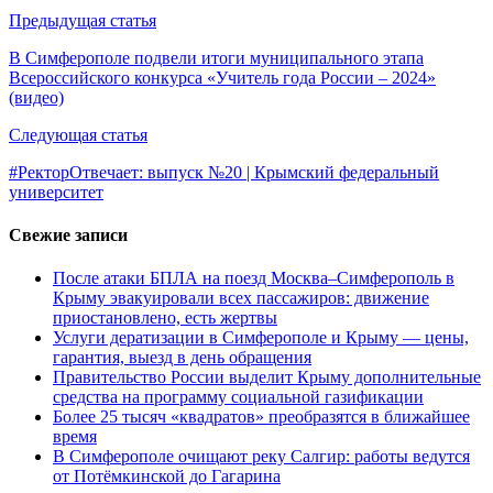
Навигация
Предыдущая статья
по
В Симферополе подвели итоги муниципального этапа
Всероссийского конкурса «Учитель года России – 2024»
записям
(видео)
Следующая статья
#РекторОтвечает: выпуск №20 | Крымский федеральный
университет
Свежие записи
После атаки БПЛА на поезд Москва–Симферополь в
Крыму эвакуировали всех пассажиров: движение
приостановлено, есть жертвы
Услуги дератизации в Симферополе и Крыму — цены,
гарантия, выезд в день обращения
Правительство России выделит Крыму дополнительные
средства на программу социальной газификации
Более 25 тысяч «квадратов» преобразятся в ближайшее
время
В Симферополе очищают реку Салгир: работы ведутся
от Потёмкинской до Гагарина