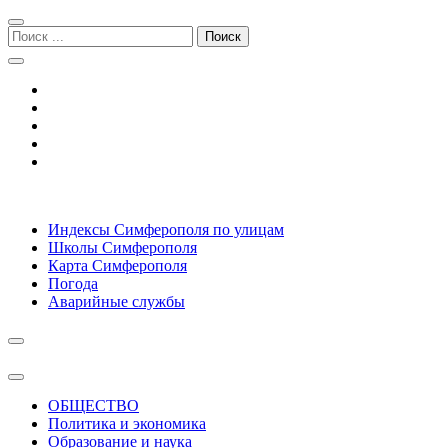
Перейти
Перейти
к
к
Поиск:
навигации
содержимому
Симферополь городской сайт
Индексы Симферополя по улицам
Школы Симферополя
Карта Симферополя
Погода
Аварийные службы
ОБЩЕСТВО
Политика и экономика
Образование и наука