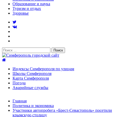
Образование и наука
Туризм и отдых
Здоровье
Поиск:
Симферополь городской сайт
Индексы Симферополя по улицам
Школы Симферополя
Карта Симферополя
Погода
Аварийные службы
Новости
Главная
После атаки БПЛА на поезд Москва–Симферополь в
Политика и экономика
Крыму эвакуировали всех пассажиро...
08.06.2026
Участники автопробега «Брест-Севастополь» посетили
Услуги дератизации в Симферополе и Крыму — цены,
крымскую столицу