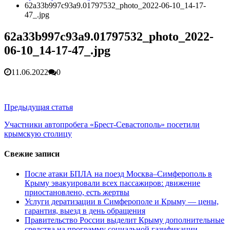
гарантия, выезд в день обращени...
01.04.2026
62a33b997c93a9.01797532_photo_2022-06-10_14-17-
Правительство России выделит Крыму дополнительные
47_.jpg
средства на программу социальн...
01.04.2026
Более 25 тысяч «квадратов» преобразятся в ближайшее
62a33b997c93a9.01797532_photo_2022-
время...
26.02.2026
06-10_14-17-47_.jpg
В Симферополе очищают реку Салгир: работы ведутся
от Потёмкинской до Гагарина...
05.09.2025
11.06.2022
0
Навигация
Предыдущая статья
по
Участники автопробега «Брест-Севастополь» посетили
крымскую столицу
записям
Свежие записи
После атаки БПЛА на поезд Москва–Симферополь в
Крыму эвакуировали всех пассажиров: движение
приостановлено, есть жертвы
Услуги дератизации в Симферополе и Крыму — цены,
гарантия, выезд в день обращения
Правительство России выделит Крыму дополнительные
средства на программу социальной газификации