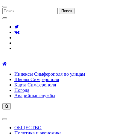
Перейти
Перейти
к
к
Поиск:
навигации
содержимому
Симферополь городской сайт
Индексы Симферополя по улицам
Школы Симферополя
Карта Симферополя
Погода
Аварийные службы
ОБЩЕСТВО
Политика и экономика