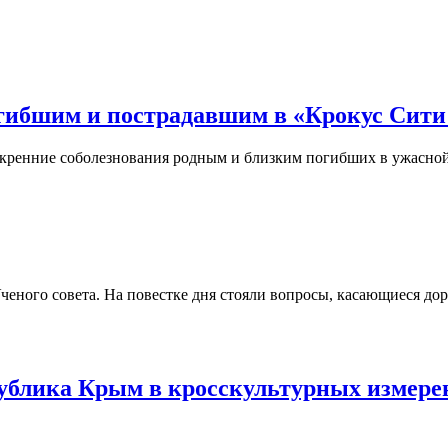
емя...
26.02.2026
 Потёмкинской до Гагарина...
05.09.2025
гибшим и пострадавшим в «Крокус Сити
кренние соболезнования родным и близким погибших в ужасной 
ченого совета. На повестке дня стояли вопросы, касающиеся д
блика Крым в кросскультурных измере