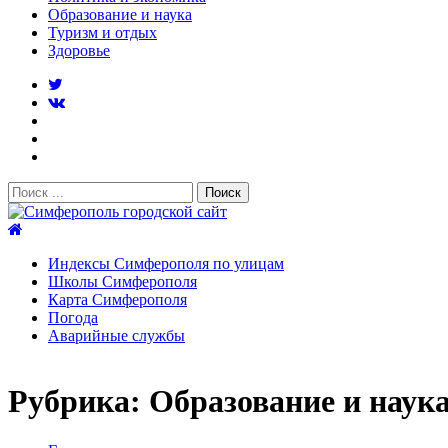
Образование и наука
Туризм и отдых
Здоровье
Поиск:
Симферополь городской сайт
Индексы Симферополя по улицам
Школы Симферополя
Карта Симферополя
Погода
Аварийные службы
Новости
Рубрика:
Образование и наук
После атаки БПЛА на поезд Москва–Симферополь в Крым
Услуги дератизации в Симферополе и Крыму — цены, гара
Правительство России выделит Крыму дополнительные ср