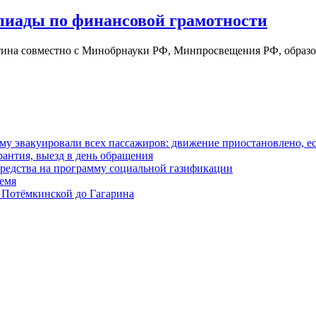
пиады по финансовой грамотности
тина совместно с Минобрнауки РФ, Минпросвещения РФ, образ
у эвакуировали всех пассажиров: движение приостановлено, е
антия, выезд в день обращения
редства на программу социальной газификации
ремя
 Потёмкинской до Гагарина