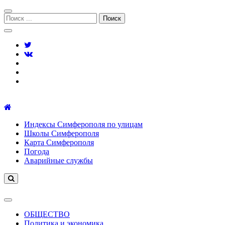
Перейти
Перейти
к
к
Поиск:
навигации
содержимому
Симферополь городской сайт
Индексы Симферополя по улицам
Школы Симферополя
Карта Симферополя
Погода
Аварийные службы
ОБЩЕСТВО
Политика и экономика