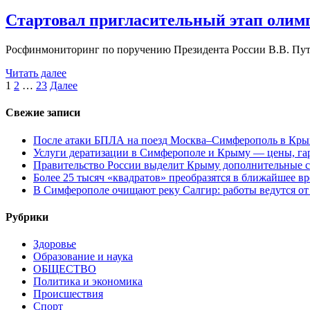
Стартовал пригласительный этап олим
Росфинмониторинг по поручению Президента России В.В. Пу
Читать далее
Пагинация
1
2
…
23
Далее
записей
Свежие записи
После атаки БПЛА на поезд Москва–Симферополь в Крым
Услуги дератизации в Симферополе и Крыму — цены, гар
Правительство России выделит Крыму дополнительные с
Более 25 тысяч «квадратов» преобразятся в ближайшее в
В Симферополе очищают реку Салгир: работы ведутся от
Рубрики
Здоровье
Образование и наука
ОБЩЕСТВО
Политика и экономика
Происшествия
Спорт