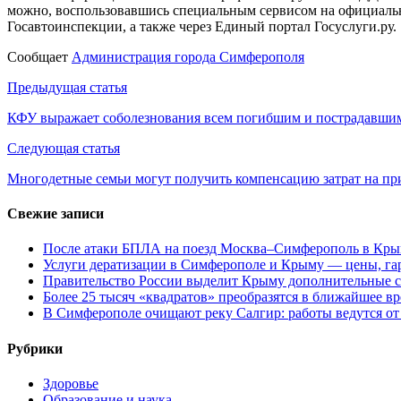
можно, воспользовавшись специальным сервисом на официаль
Госавтоинспекции, а также через Единый портал Госуслуги.ру.
Сообщает
Администрация города Симферополя
Навигация
Предыдущая статья
по
КФУ выражает соболезнования всем погибшим и пострадавши
записям
Следующая статья
Многодетные семьи могут получить компенсацию затрат на п
Свежие записи
После атаки БПЛА на поезд Москва–Симферополь в Крым
Услуги дератизации в Симферополе и Крыму — цены, гар
Правительство России выделит Крыму дополнительные с
Более 25 тысяч «квадратов» преобразятся в ближайшее в
В Симферополе очищают реку Салгир: работы ведутся от
Рубрики
Здоровье
Образование и наука