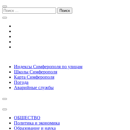
Перейти
Перейти
к
к
Поиск:
навигации
содержимому
Симферополь городской сайт
Индексы Симферополя по улицам
Школы Симферополя
Карта Симферополя
Погода
Аварийные службы
ОБЩЕСТВО
Политика и экономика
Образование и наука