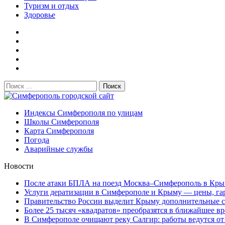
Туризм и отдых
Здоровье
Поиск:
Симферополь городской сайт
Индексы Симферополя по улицам
Школы Симферополя
Карта Симферополя
Погода
Аварийные службы
Новости
После атаки БПЛА на поезд Москва–Симферополь в Крым
Услуги дератизации в Симферополе и Крыму — цены, гара
Правительство России выделит Крыму дополнительные ср
Более 25 тысяч «квадратов» преобразятся в ближайшее вр
В Симферополе очищают реку Салгир: работы ведутся от