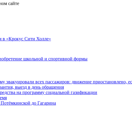
ном сайте
м в «Крокус Сити Холле»
риобретение школьной и спортивной формы
у эвакуировали всех пассажиров: движение приостановлено, е
антия, выезд в день обращения
редства на программу социальной газификации
ремя
 Потёмкинской до Гагарина