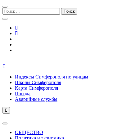
Перейти
Перейти
к
к
Поиск:
навигации
содержимому
Симферополь городской сайт
Индексы Симферополя по улицам
Школы Симферополя
Карта Симферополя
Погода
Аварийные службы
ОБЩЕСТВО
Политика и экономика