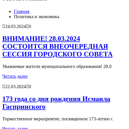
гарантия, выезд в день обращени...
01.04.2026
Правительство России выделит Крыму дополнительные
Главная
средства на программу социальн...
01.04.2026
Политика и экономика
Более 25 тысяч «квадратов» преобразятся в ближайшее
время...
26.02.2026
24.03.2024
0
В Симферополе очищают реку Салгир: работы ведутся
от Потёмкинской до Гагарина...
05.09.2025
ВНИМАНИЕ! 28.03.2024
СОСТОИТСЯ ВНЕОЧЕРЕДНАЯ
СЕССИЯ ГОРОДСКОГО СОВЕТА
Уважаемые жители муниципального образования! 28.0
Читать далее
22.03.2024
0
173 года со дня рождения Исмаила
Гаспринского
Торжественное мероприятие, посвященное 173-летию с
Читать далее