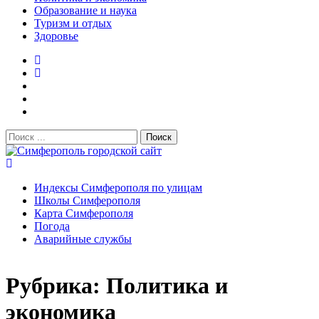
Образование и наука
Туризм и отдых
Здоровье
Поиск:
Симферополь городской сайт
Индексы Симферополя по улицам
Школы Симферополя
Карта Симферополя
Погода
Аварийные службы
Новости
Рубрика:
Политика и
После атаки БПЛА на поезд Москва–Симферополь в
Крыму эвакуировали всех пассажиро...
08.06.2026
экономика
Услуги дератизации в Симферополе и Крыму — цены,