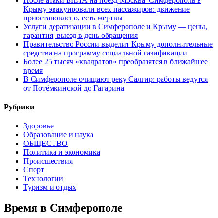
После атаки БПЛА на поезд Москва–Симферополь в
Крыму эвакуировали всех пассажиров: движение
приостановлено, есть жертвы
Услуги дератизации в Симферополе и Крыму — цены,
гарантия, выезд в день обращения
Правительство России выделит Крыму дополнительные
средства на программу социальной газификации
Более 25 тысяч «квадратов» преобразятся в ближайшее
время
В Симферополе очищают реку Салгир: работы ведутся
от Потёмкинской до Гагарина
Рубрики
Здоровье
Образование и наука
ОБЩЕСТВО
Политика и экономика
Происшествия
Спорт
Технологии
Туризм и отдых
Время в Симферополе