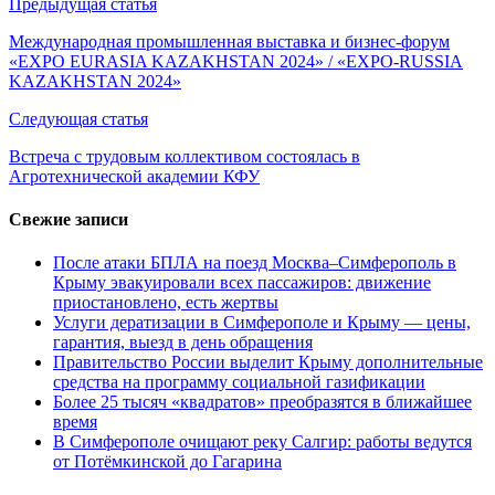
Навигация
Предыдущая статья
по
​Международная промышленная выставка и бизнес‑форум
«EXPO EURASIA KAZAKHSTAN 2024» / «EXPO‑RUSSIA
записям
KAZAKHSTAN 2024»
Следующая статья
Встреча с трудовым коллективом состоялась в
Агротехнической академии КФУ
Свежие записи
После атаки БПЛА на поезд Москва–Симферополь в
Крыму эвакуировали всех пассажиров: движение
приостановлено, есть жертвы
Услуги дератизации в Симферополе и Крыму — цены,
гарантия, выезд в день обращения
Правительство России выделит Крыму дополнительные
средства на программу социальной газификации
Более 25 тысяч «квадратов» преобразятся в ближайшее
время
В Симферополе очищают реку Салгир: работы ведутся
от Потёмкинской до Гагарина