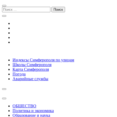
Перейти
Перейти
к
к
Поиск:
навигации
содержимому
Симферополь городской сайт
Индексы Симферополя по улицам
Школы Симферополя
Карта Симферополя
Погода
Аварийные службы
ОБЩЕСТВО
Политика и экономика
Образование и наука