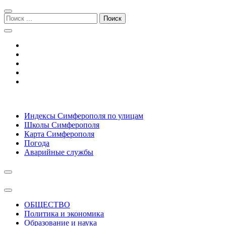
Перейти
Перейти
к
к
Поиск:
навигации
содержимому
Симферополь городской сайт
Индексы Симферополя по улицам
Школы Симферополя
Карта Симферополя
Погода
Аварийные службы
ОБЩЕСТВО
Политика и экономика
Образование и наука