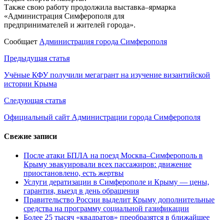
Также свою работу продолжила выставка–ярмарка
«Администрация Симферополя для
предпринимателей и жителей города».
Сообщает
Администрация города Симферополя
Навигация
Предыдущая статья
по
Учёные КФУ получили мегагрант на изучение византийской
истории Крыма
записям
Следующая статья
Официальный сайт Администрации города Симферополя
Свежие записи
После атаки БПЛА на поезд Москва–Симферополь в
Крыму эвакуировали всех пассажиров: движение
приостановлено, есть жертвы
Услуги дератизации в Симферополе и Крыму — цены,
гарантия, выезд в день обращения
Правительство России выделит Крыму дополнительные
средства на программу социальной газификации
Более 25 тысяч «квадратов» преобразятся в ближайшее