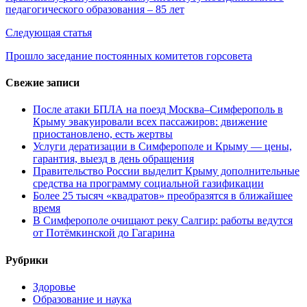
педагогического образования – 85 лет
записям
Следующая статья
Прошло заседание постоянных комитетов горсовета
Свежие записи
После атаки БПЛА на поезд Москва–Симферополь в
Крыму эвакуировали всех пассажиров: движение
приостановлено, есть жертвы
Услуги дератизации в Симферополе и Крыму — цены,
гарантия, выезд в день обращения
Правительство России выделит Крыму дополнительные
средства на программу социальной газификации
Более 25 тысяч «квадратов» преобразятся в ближайшее
время
В Симферополе очищают реку Салгир: работы ведутся
от Потёмкинской до Гагарина
Рубрики
Здоровье
Образование и наука