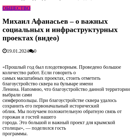
гарантия, выезд в день обращени...
01.04.2026
ОБЩЕСТВО
Правительство России выделит Крыму дополнительные
средства на программу социальн...
01.04.2026
Более 25 тысяч «квадратов» преобразятся в ближайшее
Михаил Афанасьев – о важных
время...
26.02.2026
социальных и инфраструктурных
В Симферополе очищают реку Салгир: работы ведутся
от Потёмкинской до Гагарина...
05.09.2025
проектах (видео)
19.01.2024
0
«Прошлый год был плодотворным. Проведено большое
количество работ. Если говорить о
самых масштабных проектах, стоить отметить
благоустройство сквера на бульваре имени
Ленина. Напомню, что благоустройство данной территории
выбрали сами
симферопольцы. При благоустройстве сквера удалось
сохранить его первоначальный исторический
облик. Мы получаем положительную обратную связь от
горожан и гостей нашего
города. Это большой и важный проект для крымской
столицы», — поделился гость
программы.