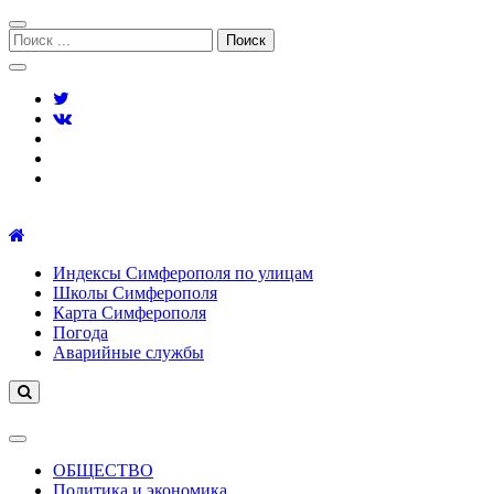
Перейти
Перейти
к
к
Поиск:
навигации
содержимому
Симферополь городской сайт
Индексы Симферополя по улицам
Школы Симферополя
Карта Симферополя
Погода
Аварийные службы
ОБЩЕСТВО
Политика и экономика