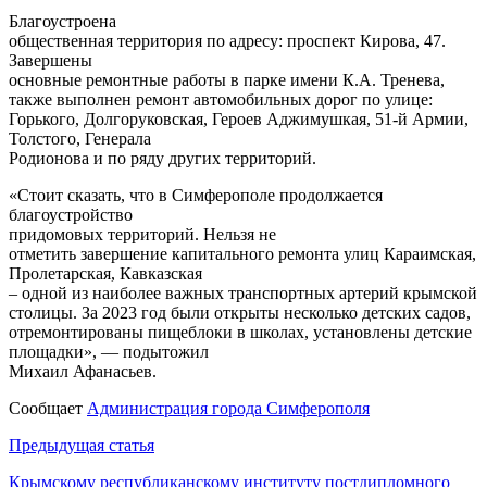
Благоустроена
общественная территория по адресу: проспект Кирова, 47.
Завершены
основные ремонтные работы в парке имени К.А. Тренева,
также выполнен ремонт автомобильных дорог по улице:
Горького, Долгоруковская, Героев Аджимушкая, 51-й Армии,
Толстого, Генерала
Родионова и по ряду других территорий.
«Стоит сказать, что в Симферополе продолжается
благоустройство
придомовых территорий. Нельзя не
отметить завершение капитального ремонта улиц Караимская,
Пролетарская, Кавказская
– одной из наиболее важных транспортных артерий крымской
столицы. За 2023 год были открыты несколько детских садов,
отремонтированы пищеблоки в школах, установлены детские
площадки», — подытожил
Михаил Афанасьев.
Сообщает
Администрация города Симферополя
Навигация
Предыдущая статья
по
Крымскому республиканскому институту постдипломного