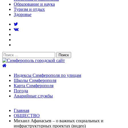
Образование и наука
Туризм и отдых
Здоровье
Поиск:
Симферополь городской сайт
Индексы Симферополя по улицам
Школы Симферополя
Карта Симферополя
Погода
Аварийные службы
Новости
Главная
После атаки БПЛА на поезд Москва–Симферополь в
ОБЩЕСТВО
Крыму эвакуировали всех пассажиро...
08.06.2026
Михаил Афанасьев – о важных социальных и
Услуги дератизации в Симферополе и Крыму — цены,
инфраструктурных проектах (видео)