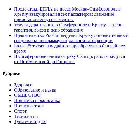
После атаки БПЛА на поезд Москва–Симферополь в
Крыму эвакуировали всех пассажиров: движение
приостановлено, есть жертвы
Услуги дератизации в Симферополе и Крыму — цены,
гарантия, выезд в день обращения
Правительство России выделит Крыму дополнительные
средства на программу социальной газификации
Более 25 тысяч «квадратов» преобразятся в ближайшее
время
В Симферополе очищают реку Салгир: работы ведутся
от Потёмкинской до Гагарина
Рубрики
Здоровье
Образование и наука
ОБЩЕСТВО
Политика и экономика
Происшествия
Спорт
Технологии
Туризм и отдых