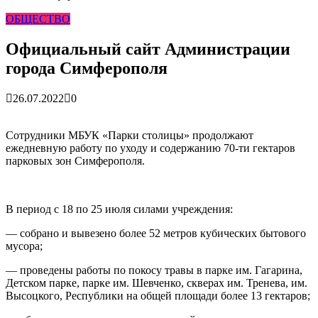
гарантия, выезд в день обращени...
01.04.2026
ОБЩЕСТВО
Правительство России выделит Крыму дополнительные
средства на программу социальн...
01.04.2026
Более 25 тысяч «квадратов» преобразятся в ближайшее
Официальный сайт Администрации
время...
26.02.2026
города Симферополя
В Симферополе очищают реку Салгир: работы ведутся
от Потёмкинской до Гагарина...
05.09.2025
26.07.2022
0
​Сотрудники МБУК «Парки столицы» продолжают
ежедневную работу по уходу и содержанию 70-ти гектаров
парковых зон Симферополя.
В период с 18 по 25 июля силами учреждения:
— собрано и вывезено более 52 метров кубических бытового
мусора;
— проведены работы по покосу травы в парке им. Гагарина,
Детском парке, парке им. Шевченко, скверах им. Тренева, им.
Высоцкого, Республики на общей площади более 13 гектаров;