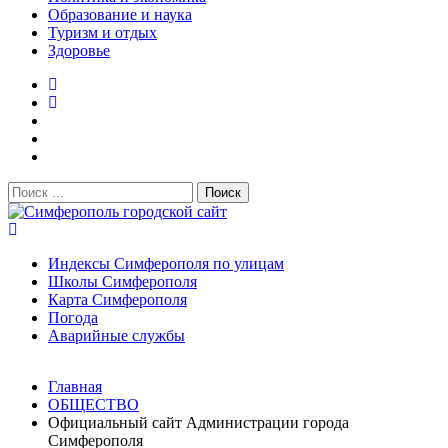
Образование и наука
Туризм и отдых
Здоровье
Поиск:
Симферополь городской сайт
Индексы Симферополя по улицам
Школы Симферополя
Карта Симферополя
Погода
Аварийные службы
Новости
Главная
После атаки БПЛА на поезд Москва–Симферополь в
ОБЩЕСТВО
Крыму эвакуировали всех пассажиро...
08.06.2026
Официальный сайт Администрации города
Услуги дератизации в Симферополе и Крыму — цены,
Симферополя