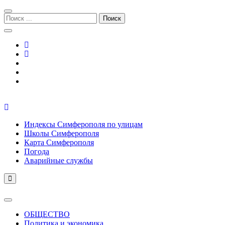
Перейти
Перейти
к
к
Поиск:
навигации
содержимому
Симферополь городской сайт
Индексы Симферополя по улицам
Школы Симферополя
Карта Симферополя
Погода
Аварийные службы
ОБЩЕСТВО
Политика и экономика