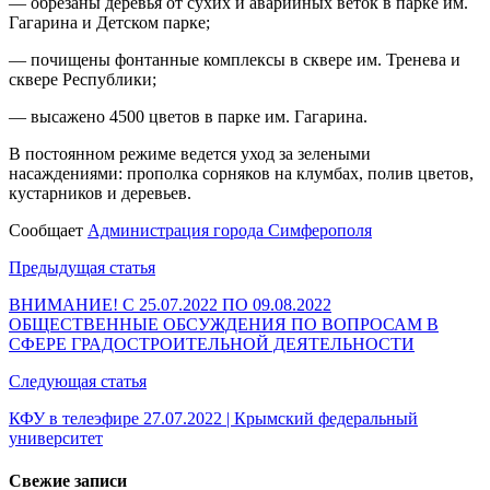
— обрезаны деревья от сухих и аварийных веток в парке им.
Гагарина и Детском парке;
— почищены фонтанные комплексы в сквере им. Тренева и
сквере Республики;
— высажено 4500 цветов в парке им. Гагарина.
В постоянном режиме ведется уход за зелеными
насаждениями: прополка сорняков на клумбах, полив цветов,
кустарников и деревьев.
Сообщает
Администрация города Симферополя
Навигация
Предыдущая статья
по
ВНИМАНИЕ! С 25.07.2022 ПО 09.08.2022
ОБЩЕСТВЕННЫЕ ОБСУЖДЕНИЯ ПО ВОПРОСАМ В
записям
СФЕРЕ ГРАДОСТРОИТЕЛЬНОЙ ДЕЯТЕЛЬНОСТИ
Следующая статья
КФУ в телеэфире 27.07.2022 | Крымский федеральный
университет
Свежие записи