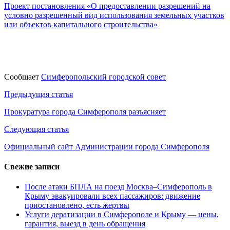
Проект постановления «О предоставлении разрешений на
условно разрешенный вид использования земельных участков
или объектов капитального строительства»
Сообщает
Симферопольский городской совет
Навигация
Предыдущая статья
по
Прокуратура города Симферополя разъясняет
записям
Следующая статья
Официальный сайт Администрации города Симферополя
Свежие записи
После атаки БПЛА на поезд Москва–Симферополь в
Крыму эвакуировали всех пассажиров: движение
приостановлено, есть жертвы
Услуги дератизации в Симферополе и Крыму — цены,
гарантия, выезд в день обращения