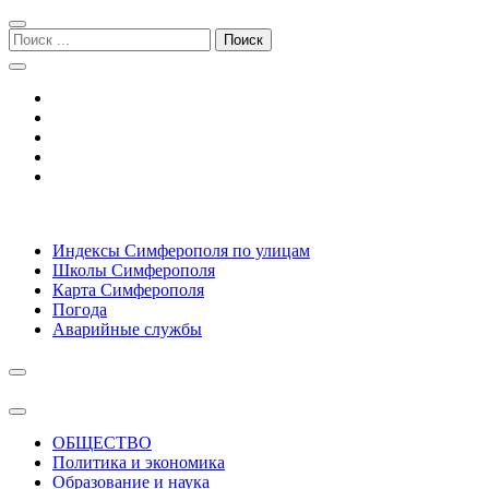
Перейти
Перейти
к
к
Поиск:
навигации
содержимому
Симферополь городской сайт
Индексы Симферополя по улицам
Школы Симферополя
Карта Симферополя
Погода
Аварийные службы
ОБЩЕСТВО
Политика и экономика
Образование и наука