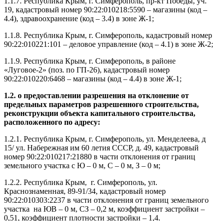
1.1.7. Республика Крым, г. Симферополь, пр-кт Победы, уч.
19, кадастровый номер 90:22:010218:5590 – магазины (код –
4.4), здравоохранение (код – 3.4) в зоне Ж-1;
1.1.8. Республика Крым, г. Симферополь, кадастровый номер
90:22:010221:101 – деловое управление (код – 4.1) в зоне Ж-2;
1.1.9. Республика Крым, г. Симферополь, в районе
«Луговое-2» (поз. по ГП-26), кадастровый номер
90:22:010220:6468 – магазины (код – 4.4) в зоне Ж-1;
1.2. о предоставлении разрешения на отклонение от
предельных параметров разрешенного строительства,
реконструкции объекта капитального строительства,
расположенного по адресу:
1.2.1. Республика Крым, г. Симферополь, ул. Менделеева, д
15/ ул. Набережная им 60 летия СССР, д. 49, кадастровый
номер 90:22:010217:21880 в части отклонения от границ
земельного участка с Ю – 0 м, С – 0 м, З – 0 м;
1.2.2. Республика Крым, г. Симферополь, ул.
Краснознаменная, 89-91/34, кадастровый номер
90:22:010303:2237 в части отклонения от границ земельного
участка на ЮВ – 0 м, СЗ – 0,2 м, коэффициент застройки –
0,51, коэффициент плотности застройки – 1,4.