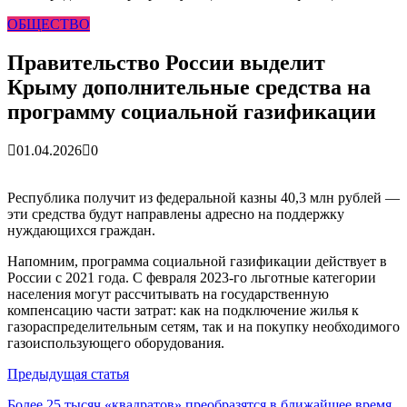
гарантия, выезд в день обращени...
01.04.2026
ОБЩЕСТВО
Правительство России выделит Крыму дополнительные
средства на программу социальн...
01.04.2026
Более 25 тысяч «квадратов» преобразятся в ближайшее
Правительство России выделит
время...
26.02.2026
Крыму дополнительные средства на
В Симферополе очищают реку Салгир: работы ведутся
от Потёмкинской до Гагарина...
05.09.2025
программу социальной газификации
01.04.2026
0
Республика получит из федеральной казны 40,3 млн рублей —
эти средства будут направлены адресно на поддержку
нуждающихся граждан.
Напомним, программа социальной газификации действует в
России с 2021 года. С февраля 2023-го льготные категории
населения могут рассчитывать на государственную
компенсацию части затрат: как на подключение жилья к
газораспределительным сетям, так и на покупку необходимого
газоиспользующего оборудования.
Навигация
Предыдущая статья
по
Более 25 тысяч «квадратов» преобразятся в ближайшее время