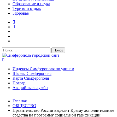
Образование и наука
Туризм и отдых
Здоровье
Поиск:
Симферополь городской сайт
Индексы Симферополя по улицам
Школы Симферополя
Карта Симферополя
Погода
Аварийные службы
Новости
Главная
После атаки БПЛА на поезд Москва–Симферополь в
ОБЩЕСТВО
Крыму эвакуировали всех пассажиро...
08.06.2026
Правительство России выделит Крыму дополнительные
Услуги дератизации в Симферополе и Крыму — цены,
средства на программу социальной газификации