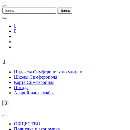
Перейти
Перейти
к
к
Поиск:
навигации
содержимому
Симферополь городской сайт
Индексы Симферополя по улицам
Школы Симферополя
Карта Симферополя
Погода
Аварийные службы
ОБЩЕСТВО
Политика и экономика