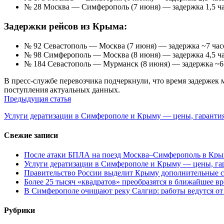
№ 28 Москва — Симферополь (7 июня) — задержка 1,5 ча
Задержки рейсов из Крыма:
№ 92 Севастополь — Москва (7 июня) — задержка ~7 час
№ 98 Симферополь — Москва (8 июня) — задержка 4,5 ча
№ 184 Севастополь — Мурманск (8 июня) — задержка ~6 
В пресс-службе перевозчика подчеркнули, что время задерже
поступления актуальных данных.
Навигация
Предыдущая статья
по
Услуги дератизации в Симферополе и Крыму — цены, гарантия
записям
Свежие записи
После атаки БПЛА на поезд Москва–Симферополь в Крым
Услуги дератизации в Симферополе и Крыму — цены, гар
Правительство России выделит Крыму дополнительные с
Более 25 тысяч «квадратов» преобразятся в ближайшее в
В Симферополе очищают реку Салгир: работы ведутся от
Рубрики