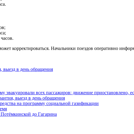
са.
ов;
са;
часов.
к может корректироваться. Начальники поездов оперативно инф
, выезд в день обращения
у эвакуировали всех пассажиров: движение приостановлено, е
антия, выезд в день обращения
редства на программу социальной газификации
ремя
 Потёмкинской до Гагарина