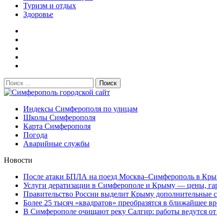
Туризм и отдых
Здоровье
Поиск:
Симферополь городской сайт
Индексы Симферополя по улицам
Школы Симферополя
Карта Симферополя
Погода
Аварийные службы
Новости
После атаки БПЛА на поезд Москва–Симферополь в Крым
Услуги дератизации в Симферополе и Крыму — цены, гара
Правительство России выделит Крыму дополнительные ср
Более 25 тысяч «квадратов» преобразятся в ближайшее вр
В Симферополе очищают реку Салгир: работы ведутся от