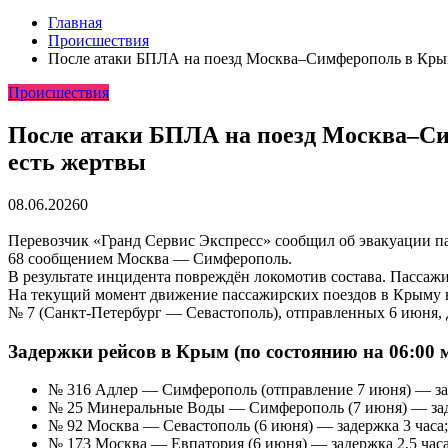
Главная
Происшествия
После атаки БПЛА на поезд Москва–Симферополь в Крым
Происшествия
После атаки БПЛА на поезд Москва–Си
есть жертвы
08.06.2026
0
Перевозчик «Гранд Сервис Экспресс» сообщил об эвакуации па
68 сообщением Москва — Симферополь.
В результате инцидента повреждён локомотив состава. Пассаж
На текущий момент движение пассажирских поездов в Крыму в
№ 7 (Санкт-Петербург — Севастополь), отправленных 6 июня, 
Задержки рейсов в Крым (по состоянию на 06:00 м
№ 316 Адлер — Симферополь (отправление 7 июня) — зад
№ 25 Минеральные Воды — Симферополь (7 июня) — зад
№ 92 Москва — Севастополь (6 июня) — задержка 3 часа;
№ 173 Москва — Евпатория (6 июня) — задержка 2,5 часа