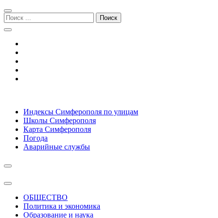
Перейти
Перейти
к
к
Поиск:
навигации
содержимому
Симферополь городской сайт
Индексы Симферополя по улицам
Школы Симферополя
Карта Симферополя
Погода
Аварийные службы
ОБЩЕСТВО
Политика и экономика
Образование и наука