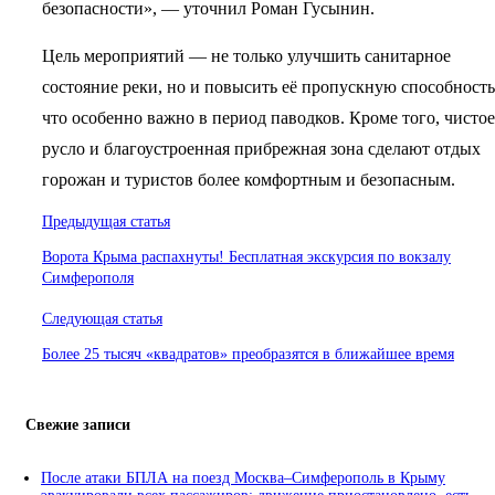
безопасности», — уточнил Роман Гусынин.
Цель мероприятий — не только улучшить санитарное
состояние реки, но и повысить её пропускную способность
что особенно важно в период паводков. Кроме того, чистое
русло и благоустроенная прибрежная зона сделают отдых
горожан и туристов более комфортным и безопасным.
Навигация
Предыдущая статья
по
Ворота Крыма распахнуты! Бесплатная экскурсия по вокзалу
Симферополя
записям
Следующая статья
Более 25 тысяч «квадратов» преобразятся в ближайшее время
Свежие записи
После атаки БПЛА на поезд Москва–Симферополь в Крыму