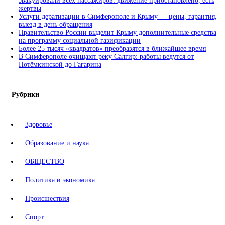
эвакуировали всех пассажиров: движение приостановлено, есть
жертвы
Услуги дератизации в Симферополе и Крыму — цены, гарантия,
выезд в день обращения
Правительство России выделит Крыму дополнительные средства
на программу социальной газификации
Более 25 тысяч «квадратов» преобразятся в ближайшее время
В Симферополе очищают реку Салгир: работы ведутся от
Потёмкинской до Гагарина
Рубрики
Здоровье
Образование и наука
ОБЩЕСТВО
Политика и экономика
Происшествия
Спорт