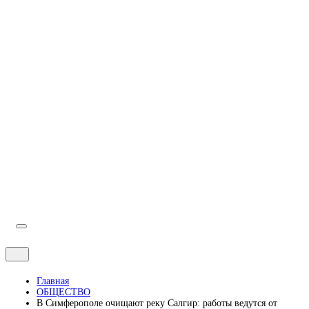
Индексы Симферополя по улицам
Симферополь городской сайт
Школы Симферополя
Карта Симферополя
Погода
Аварийные службы
Главная
ОБЩЕСТВО
В Симферополе очищают реку Салгир: работы ведутся от