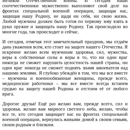
Великой Отечественной войны. И сегодня наши
соотечественники мужественно выполняют свой долг на
фронтах специальной военной операции, защищая нас,
защищая нашу Родину, не щадя ни себя, ни свою жизнь.
Любой мужчина должен быть готов по первому зову взять в
руки оружие и защищать нашу Родину. Так происходило во
многие года, так происходит и сейчас.
И сегодня, отмечая этот замечательный праздник, мы отдаём
дань уважения всем, кто стоит на защите нашего Отечества. Я
искренне желаю всем мужчинам здоровья, сил, мужества,
веры в собственные силы и веры в то, что ни один враг
никогда не сможет нарушить целостность нашей страны, ни
один враг никогда не сможет поднять знамя завоевателя над
нашими землями. Я глубоко убеждён в том, что мы все вместе
– мужчины и военнообязанные женщины, прежде всего,
медицинские работники – мы все вместе всегда встанем
грудью на защиту нашей Родины и отстоим её от любого
врага.
Дорогие друзья! Ещё раз желаю вам, прежде всего, сил и
здоровья, желаю вам мирного светлого неба, желаю, чтобы
все те, кто сегодня защищает нас на фронтах специальной
военной операции, вернулись живыми домой к своим семьям,
своим родным и близким.