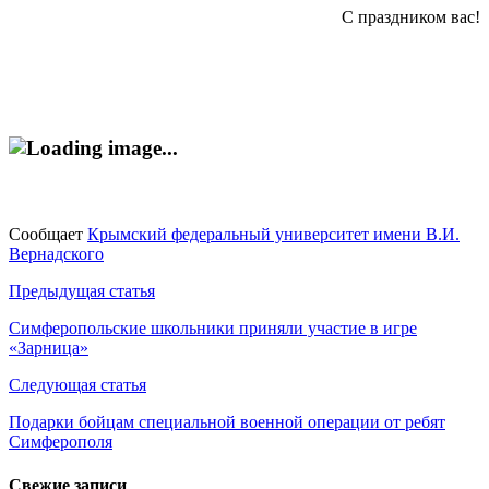
С праздником вас!
Сообщает
Крымский федеральный университет имени В.И.
Вернадского
Навигация
Предыдущая статья
по
Симферопольские школьники приняли участие в игре
«Зарница»
записям
Следующая статья
​Подарки бойцам специальной военной операции от ребят
Симферополя
Свежие записи