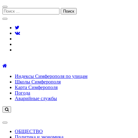
Перейти
Перейти
к
к
Поиск:
навигации
содержимому
Симферополь городской сайт
Индексы Симферополя по улицам
Школы Симферополя
Карта Симферополя
Погода
Аварийные службы
ОБЩЕСТВО
Политика и экономика