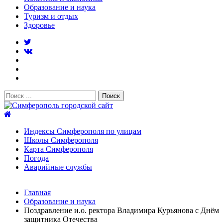
Образование и наука
Туризм и отдых
Здоровье
Поиск:
Симферополь городской сайт
Индексы Симферополя по улицам
Школы Симферополя
Карта Симферополя
Погода
Аварийные службы
Новости
Главная
После атаки БПЛА на поезд Москва–Симферополь в
Образование и наука
Крыму эвакуировали всех пассажиро...
08.06.2026
Поздравление и.о. ректора Владимира Курьянова с Днём
Услуги дератизации в Симферополе и Крыму — цены,
защитника Отечества