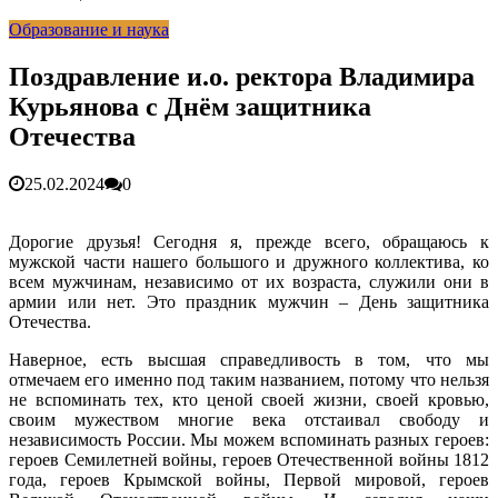
гарантия, выезд в день обращени...
01.04.2026
Образование и наука
Правительство России выделит Крыму дополнительные
средства на программу социальн...
01.04.2026
Более 25 тысяч «квадратов» преобразятся в ближайшее
Поздравление и.о. ректора Владимира
время...
26.02.2026
Курьянова с Днём защитника
В Симферополе очищают реку Салгир: работы ведутся
от Потёмкинской до Гагарина...
05.09.2025
Отечества
25.02.2024
0
Дорогие друзья! Сегодня я, прежде всего, обращаюсь к
мужской части нашего большого и дружного коллектива, ко
всем мужчинам, независимо от их возраста, служили они в
армии или нет. Это праздник мужчин – День защитника
Отечества.
Наверное, есть высшая справедливость в том, что мы
отмечаем его именно под таким названием, потому что нельзя
не вспоминать тех, кто ценой своей жизни, своей кровью,
своим мужеством многие века отстаивал свободу и
независимость России. Мы можем вспоминать разных героев:
героев Семилетней войны, героев Отечественной войны 1812
года, героев Крымской войны, Первой мировой, героев