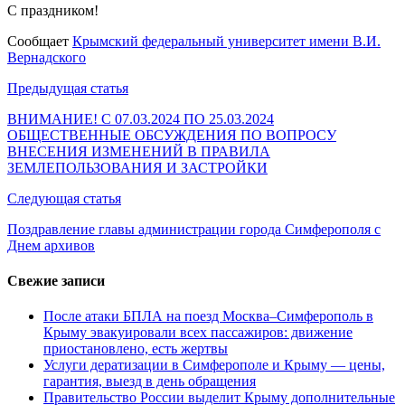
С праздником!
Сообщает
Крымский федеральный университет имени В.И.
Вернадского
Навигация
Предыдущая статья
по
ВНИМАНИЕ! С 07.03.2024 ПО 25.03.2024
ОБЩЕСТВЕННЫЕ ОБСУЖДЕНИЯ ПО ВОПРОСУ
записям
ВНЕСЕНИЯ ИЗМЕНЕНИЙ В ПРАВИЛА
ЗЕМЛЕПОЛЬЗОВАНИЯ И ЗАСТРОЙКИ
Следующая статья
Поздравление главы администрации города Симферополя с
Днем архивов
Свежие записи
После атаки БПЛА на поезд Москва–Симферополь в
Крыму эвакуировали всех пассажиров: движение
приостановлено, есть жертвы
Услуги дератизации в Симферополе и Крыму — цены,
гарантия, выезд в день обращения
Правительство России выделит Крыму дополнительные