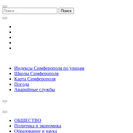
Перейти
Перейти
к
к
Поиск:
навигации
содержимому
Симферополь городской сайт
Индексы Симферополя по улицам
Школы Симферополя
Карта Симферополя
Погода
Аварийные службы
ОБЩЕСТВО
Политика и экономика
Образование и наука