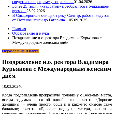
средства на программу социальн...
01.04.2026
Более 25 тысяч «квадратов» преобразятся в ближайшее
время...
26.02.2026
В Симферополе очищают реку Салгир: работы ведутся
от Потёмкинской до Гагарина...
05.09.2025
Главная
Образование и наука
Поздравление и.о. ректора Владимира Курьянова с
Международным женским днём
Образование и наука
Поздравление и.о. ректора Владимира
Курьянова с Международным женским
днём
10.03.2024
0
Когда поздравляешь прекрасную половину с Восьмым марта,
всегда задумываешься об одной вещи: сказать «Дорогие
женщины» – очень просто, обще и в каком-то смысле даже
банально; сказать «Дорогие подруги, матери, жены» –
слишком индивидуально.
Поэтому скажу так: «Дорогие наше