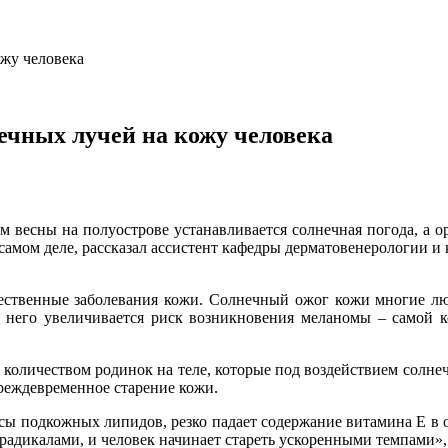
ожу человека
ечных лучей на кожу человека
 весны на полуострове устанавливается солнечная погода, а о
а самом деле, рассказал ассистент кафедры дерматовенерологии
чественные заболевания кожи. Солнечный ожог кожи многие л
 у него увеличивается риск возникновения меланомы – самой
м количеством родинок на теле, которые под воздействием солне
реждевременное старение кожи.
сы подкожных липидов, резко падает содержание витамина Е в о
 радикалами, и человек начинает стареть ускоренными темпами»,