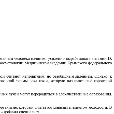
рганизм человека начинает усиленно
вырабатывать витамин D,
 и косметологии Медицинской академии Крымского федерального
юди считают неприятным, но безобидным явлением. Однако, к
 коварной формы рака кожи, которую называют ещё королевой
чных лучей могут переродиться в злокачественные образования.
рганизме, который считается главным элементом молодости. В
 – добавил специалист.