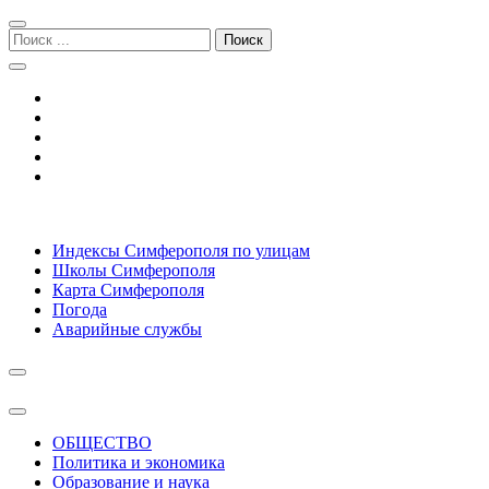
Перейти
Перейти
к
к
Поиск:
навигации
содержимому
Симферополь городской сайт
Индексы Симферополя по улицам
Школы Симферополя
Карта Симферополя
Погода
Аварийные службы
ОБЩЕСТВО
Политика и экономика
Образование и наука