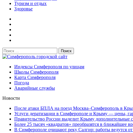
Туризм и отдых
Здоровье
Поиск:
Симферополь городской сайт
Индексы Симферополя по улицам
Школы Симферополя
Карта Симферополя
Погода
Аварийные службы
Новости
После атаки БПЛА на поезд Москва–Симферополь в Крым
Услуги дератизации в Симферополе и Крыму — цены, гара
Правительство России выделит Крыму дополнительные ср
Более 25 тысяч «квадратов» преобразятся в ближайшее вр
В Симферополе очищают реку Салгир: работы ведутся от