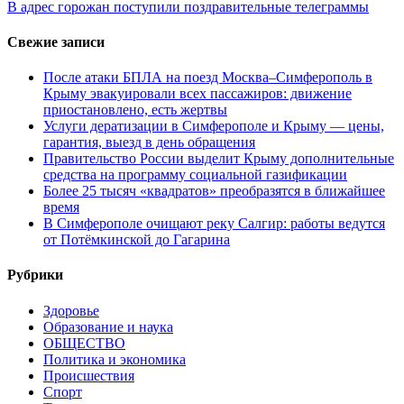
В адрес горожан поступили поздравительные телеграммы
Свежие записи
После атаки БПЛА на поезд Москва–Симферополь в
Крыму эвакуировали всех пассажиров: движение
приостановлено, есть жертвы
Услуги дератизации в Симферополе и Крыму — цены,
гарантия, выезд в день обращения
Правительство России выделит Крыму дополнительные
средства на программу социальной газификации
Более 25 тысяч «квадратов» преобразятся в ближайшее
время
В Симферополе очищают реку Салгир: работы ведутся
от Потёмкинской до Гагарина
Рубрики
Здоровье
Образование и наука
ОБЩЕСТВО
Политика и экономика
Происшествия
Спорт