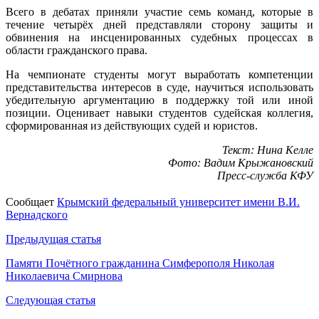
Всего в дебатах приняли участие семь команд, которые в
течение четырёх дней представляли сторону защиты и
обвинения на инсценированных судебных процессах в
области гражданского права.
На чемпионате студенты могут выработать компетенции
представительства интересов в суде, научиться использовать
убедительную аргументацию в поддержку той или иной
позиции. Оценивает навыки студентов судейская коллегия,
сформированная из действующих судей и юристов.
Текст: Нина Келле
Фото: Вадим Крыжановский
Пресс-служба КФУ
Сообщает
Крымский федеральный университет имени В.И.
Вернадского
Навигация
Предыдущая статья
по
Памяти Почётного гражданина Симферополя Николая
Николаевича Смирнова
записям
Следующая статья