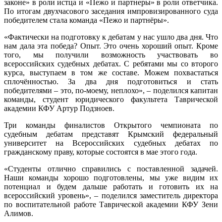
законе» в роли истца и «Пежо и партнеры» в роли ответчика.
По итогам двухчасового заседания импровизированного суда
победителем стала команда «Пежо и партнёры».
«Фактически на подготовку к дебатам у нас ушло два дня. Что
нам дала эта победа? Опыт. Это очень хороший опыт. Кроме
того, мы получили возможность участвовать во
всероссийских судебных дебатах. С ребятами мы со второго
курса, выступаем в том же составе. Можем похвастаться
сплочённостью. За два дня подготовиться и стать
победителями – это, по-моему, неплохо», – поделился капитан
команды, студент юридического факультета Таврической
академии КФУ Артур Подзноев.
Три команды финалистов Открытого чемпионата по
судебным дебатам представят Крымский федеральный
университет на Всероссийских судебных дебатах по
гражданскому праву, которые состоятся в мае этого года.
«Студенты отлично справились с поставленной задачей.
Наши команды хорошо подготовлены, мы уже видим их
потенциал и будем дальше работать и готовить их на
всероссийский уровень», – поделился заместитель директора
по воспитательной работе Таврической академии КФУ Зени
Алимов.