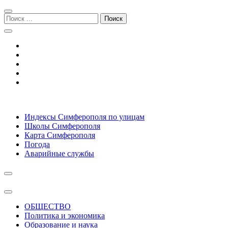
Перейти
Перейти
к
к
Поиск:
навигации
содержимому
Симферополь городской сайт
Индексы Симферополя по улицам
Школы Симферополя
Карта Симферополя
Погода
Аварийные службы
ОБЩЕСТВО
Политика и экономика
Образование и наука