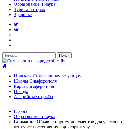
Образование и наука
Туризм и отдых
Здоровье
Поиск:
Симферополь городской сайт
Индексы Симферополя по улицам
Школы Симферополя
Карта Симферополя
Погода
Аварийные службы
Новости
Главная
После атаки БПЛА на поезд Москва–Симферополь в
Образование и наука
Крыму эвакуировали всех пассажиро...
08.06.2026
Внимание! Объявлен прием документов для участия в
Услуги дератизации в Симферополе и Крыму — цены,
конкурсе поступления в докторантуру