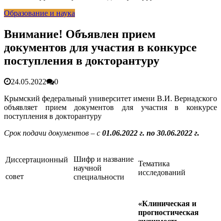
гарантия, выезд в день обращени...
01.04.2026
Образование и наука
Правительство России выделит Крыму дополнительные
средства на программу социальн...
01.04.2026
Более 25 тысяч «квадратов» преобразятся в ближайшее
Внимание! Объявлен прием
время...
26.02.2026
документов для участия в конкурсе
В Симферополе очищают реку Салгир: работы ведутся
от Потёмкинской до Гагарина...
05.09.2025
поступления в докторантуру
24.05.2022
0
Крымский федеральный университет имени В.И. Вернадского
объявляет прием документов для участия в конкурсе
поступления в докторантуру
Срок подачи документов – с
01.06.2022 г. по 30.06.2022 г.
Шифр и название
Диссертационный
Тематика
научной
исследований
совет
специальности
«Клиническая и
прогностическая