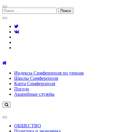
Перейти
Перейти
к
к
Поиск:
навигации
содержимому
Симферополь городской сайт
Индексы Симферополя по улицам
Школы Симферополя
Карта Симферополя
Погода
Аварийные службы
ОБЩЕСТВО
Политика и экономика