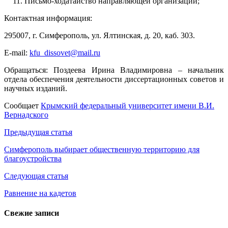
Письмо-ходатайство направляющей организации;
Контактная информация:
295007, г. Симферополь, ул. Ялтинская, д. 20, каб. 303.
E-mail:
kfu_dissovet@mail.ru
Обращаться: Поздеева Ирина Владимировна – начальник
отдела обеспечения деятельности диссертационных советов и
научных изданий.
Сообщает
Крымский федеральный университет имени В.И.
Вернадского
Навигация
Предыдущая статья
по
Симферополь выбирает общественную территорию для
благоустройства
записям
Следующая статья
Равнение на кадетов
Свежие записи