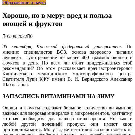
Образование и наука
гарантия, выезд в день обращени...
01.04.2026
Правительство России выделит Крыму дополнительные
средства на программу социальн...
01.04.2026
Хорошо, но в меру: вред и польза
Более 25 тысяч «квадратов» преобразятся в ближайшее
овощей и фруктов
время...
26.02.2026
В Симферополе очищают реку Салгир: работы ведутся
от Потёмкинской до Гагарина...
05.09.2025
05.09.2022
0
05 сентября, Крымский федеральный университет.
По
мнению специалистов ВОЗ, основа здорового питания
человека – употребление не менее 400 граммов овощей и
фруктов в
день. Но всем ли стоит придерживаться этой
рекомендации? Об этом рассказывает врач-гастроэнтеролог
Клинического медицинского многопрофильного центра
Святителя Луки КФУ имени В. И. Вернадского Александр
Шахназаров.
ЗАПАСЛИСЬ ВИТАМИНАМИ НА ЗИМУ
Овощи и фрукты содержат большое количество витаминов,
важных для здоровья минералов и микроэлементов, клетчатку,
которая необходима для нашего пищеварения. Но, как и
любой другой полезный продукт, они имеют свои
противопоказания. Могут даже негативно воздействовать на
наше здоровье, особенно опасны для людей, страдающих