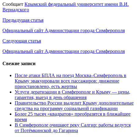
Сообщает
Крымский федеральный университет имени В.И.
Вернадского
Навигация
Предыдущая статья
по
Официальный сайт Администрации города Симферополя
записям
Следующая статья
Официальный сайт Администрации города Симферополя
Свежие записи
После атаки БПЛА на поезд Москва–Симферополь в
Крыму эвакуировали всех пассажиров: движение
приостановлено, есть жертвы
Услуги дератизации в Симферополе и Крыму — цены,
гарантия, выезд в день обращения
Правительство России выделит Крыму дополнительные
средства на программу социальной газификации
Более 25 тысяч «квадратов» преобразятся в ближайшее
время
В Симферополе очищают реку Салгир: работы ведутся
от Потёмкинской до Гагарина