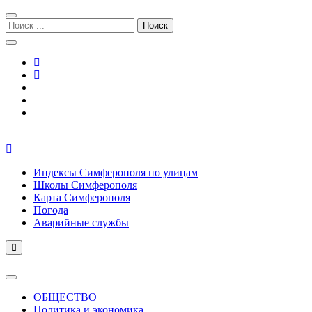
Перейти
Перейти
к
к
Поиск:
навигации
содержимому
Симферополь городской сайт
Индексы Симферополя по улицам
Школы Симферополя
Карта Симферополя
Погода
Аварийные службы
ОБЩЕСТВО
Политика и экономика