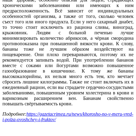
хроническими заболеваниями или имеющих к ним
предрасположенность. Всё зависит от индивидуальных
особенностей организма, а также от того, сколько человек
съест того или иного продукта. Если у него сахарный диабет,
то точно стоит исключить из рациона сливы, виноград,
крыжовник. Людям с больной печенью лучше
минимизировать количество абрикосов, а чёрная смородина
противопоказана при повышенной вязкости крови. К слову,
бананы тоже не лучшим образом воздействуют на
пищеварение. Они плохо перевариваются, поэтому их не
рекомендуется запивать водой. При употреблении бананов
вместе с соками или йогуртами возможно повышенное
газообразование в кишечнике. К тому же бананы
высококалорийны, их нельзя много есть тем, кто мечтает
сбросить лишние килограммы. Также не стоит включать их в
ежедневный рацион, если вы страдаете сердечно-сосудистыми
заболеваниями, повышенным уровнем холестерина в крови и
варикозным расширением вен. Бананам свойственно
повышать свёртываемость крови.
Подробнее:
https://gazetacrimea.ru/news/khorosho-no-v-meru-vred-
i-polza-ovoshchey-i-fruktov/