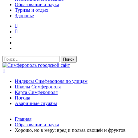
Образование и наука
Туризм и отдых
Здоровье
Поиск:
Симферополь городской сайт
Индексы Симферополя по улицам
Школы Симферополя
Карта Симферополя
Погода
Аварийные службы
Новости
Главная
После атаки БПЛА на поезд Москва–Симферополь в
Образование и наука
Крыму эвакуировали всех пассажиро...
08.06.2026
Хорошо, но в меру: вред и польза овощей и фруктов
Услуги дератизации в Симферополе и Крыму — цены,