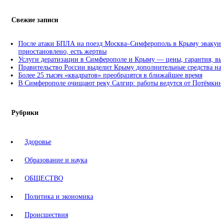
Свежие записи
После атаки БПЛА на поезд Москва–Симферополь в Крыму эвакуи
приостановлено, есть жертвы
Услуги дератизации в Симферополе и Крыму — цены, гарантия, в
Правительство России выделит Крыму дополнительные средства н
Более 25 тысяч «квадратов» преобразятся в ближайшее время
В Симферополе очищают реку Салгир: работы ведутся от Потёмкин
Рубрики
Здоровье
Образование и наука
ОБЩЕСТВО
Политика и экономика
Происшествия