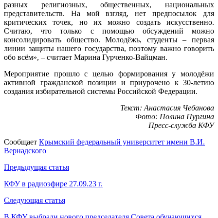
разных религиозных, общественных, национальных
представительств. На мой взгляд, нет предпосылок для
критических точек, но их можно создать искусственно.
Считаю, что только с помощью обсуждений можно
консолидировать общество. Молодёжь, студенты – первая
линии защиты нашего государства, поэтому важно говорить
обо всём», – считает Марина Гурченко-Вайцман.
Мероприятие прошло с целью формирования у молодёжи
активной гражданской позиции и приурочено к 30-летию
создания избирательной системы Российской Федерации.
Текст: Анастасия Чебанова
Фото: Полина Пургина
Пресс-служба КФУ
Сообщает
Крымский федеральный университет имени В.И.
Вернадского
Навигация
Предыдущая статья
по
КФУ в радиоэфире 27.09.23 г.
записям
Следующая статья
В КФУ выбрали нового председателя Совета обучающихся