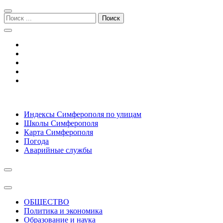
Перейти
Перейти
к
к
Поиск:
навигации
содержимому
Симферополь городской сайт
Индексы Симферополя по улицам
Школы Симферополя
Карта Симферополя
Погода
Аварийные службы
ОБЩЕСТВО
Политика и экономика
Образование и наука