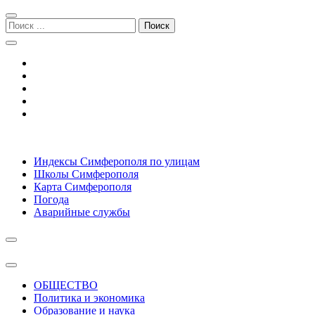
Перейти
Перейти
к
к
Поиск:
навигации
содержимому
Симферополь городской сайт
Индексы Симферополя по улицам
Школы Симферополя
Карта Симферополя
Погода
Аварийные службы
ОБЩЕСТВО
Политика и экономика
Образование и наука