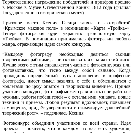
Торжетсвенное награждение победителей и призёров прошло
в Москве в Музее Отечественной войны 1812 года (филиал
Государственного исторического музея).
Призовое место Ксения Гасица заняла с фотоработой
«Крымское маковое поле» в номинации «Карта «Тройка»».
Теперь фотография будет украшать транспортную карту
«Тройка». В номинацию принимались фотографии любого
жанра, отражающие идею самого конкурса.
“Каждому фотографу необходимо делиться своими
творческими работами, а не складывать их на жесткий диск.
Лучше всего с этим справляется участие в фотоконкурсах или
фотовыставках, что тесно между собой связано. Когда
проходишь определённый путь становления в профессии
фотографа, имеет смысл заявлять о себе и обмениваться с
коллегами по цеху опытом и творческим видением. Приняв
участие в конкурсе, фотограф может сравнивать свои работы с
чужими, работы победителей – с остальными, узнавать новые
техники и приёмы. Любой результат вдохновляет, повышает
самооценку, придаёт уверенности и стимулирует дальнейший
творческий рост», – поделилась Ксения.
Фотоконкурс объединил участников со всей страны. Идея
проекта – показать, что в каждом из нас есть художник,