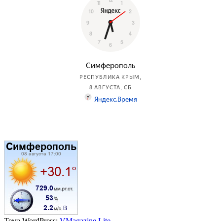
Тема WordPress:
VMagazine Lite