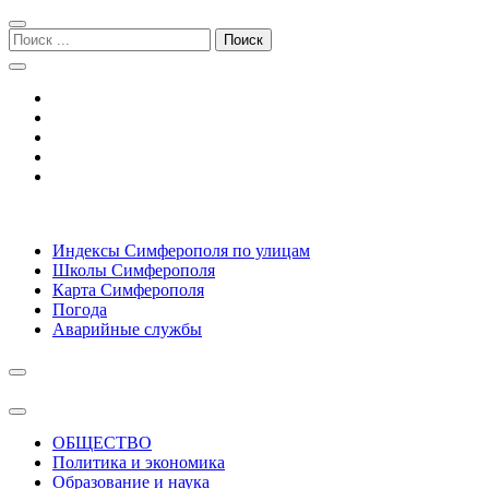
Перейти
Перейти
к
к
Поиск:
навигации
содержимому
Симферополь городской сайт
Индексы Симферополя по улицам
Школы Симферополя
Карта Симферополя
Погода
Аварийные службы
ОБЩЕСТВО
Политика и экономика
Образование и наука