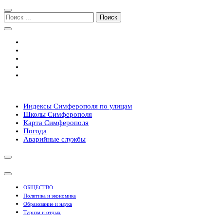
Перейти
Перейти
к
к
Поиск:
навигации
содержимому
Симферополь городской сайт
Индексы Симферополя по улицам
Школы Симферополя
Карта Симферополя
Погода
Аварийные службы
ОБЩЕСТВО
Политика и экономика
Образование и наука
Туризм и отдых