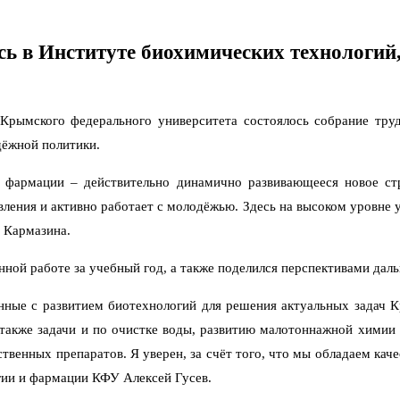
сь в Институте биохимических технологи
Крымского федерального университета состоялось собрание труд
дёжной политики.
 фармации – действительно динамично развивающееся новое стр
ления и активно работает с молодёжью. Здесь на высоком уровне 
 Кармазина.
нной работе за учебный год, а также поделился перспективами дал
нные с развитием биотехнологий для решения актуальных задач К
также задачи и по очистке воды, развитию малотоннажной химии и
ственных препаратов. Я уверен, за счёт того, что мы обладаем кач
гии и фармации КФУ Алексей Гусев.