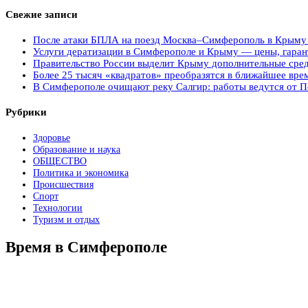
Свежие записи
После атаки БПЛА на поезд Москва–Симферополь в Крыму э
Услуги дератизации в Симферополе и Крыму — цены, гарант
Правительство России выделит Крыму дополнительные сред
Более 25 тысяч «квадратов» преобразятся в ближайшее вре
В Симферополе очищают реку Салгир: работы ведутся от П
Рубрики
Здоровье
Образование и наука
ОБЩЕСТВО
Политика и экономика
Происшествия
Спорт
Технологии
Туризм и отдых
Время в Симферополе