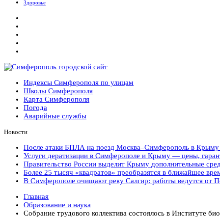
Здоровье
Симферополь городской сайт
Индексы Симферополя по улицам
Школы Симферополя
Карта Симферополя
Погода
Аварийные службы
Новости
После атаки БПЛА на поезд Москва–Симферополь в Крыму э
Услуги дератизации в Симферополе и Крыму — цены, гарант
Правительство России выделит Крыму дополнительные сред
Более 25 тысяч «квадратов» преобразятся в ближайшее врем
В Симферополе очищают реку Салгир: работы ведутся от П
Главная
Образование и наука
Собрание трудового коллектива состоялось в Институте би