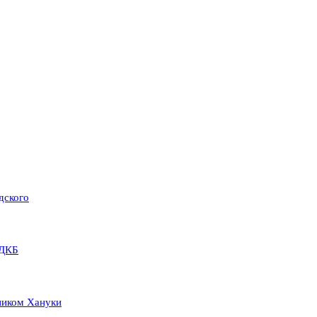
дского
РДКБ
ником Хануки