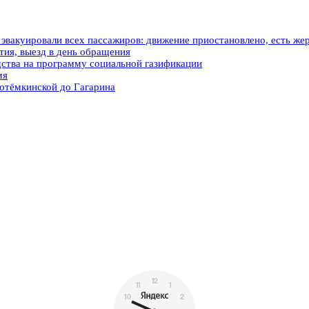
вакуировали всех пассажиров: движение приостановлено, есть же
ия, выезд в день обращения
ства на программу социальной газификации
мя
отёмкинской до Гагарина