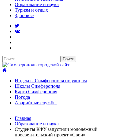
Образование и наука
Туризм и отдых
Здоровье
Поиск:
Симферополь городской сайт
Индексы Симферополя по улицам
Школы Симферополя
Карта Симферополя
Погода
Аварийные службы
Новости
Главная
После атаки БПЛА на поезд Москва–Симферополь в
Образование и наука
Крыму эвакуировали всех пассажиро...
08.06.2026
Студенты КФУ запустили молодёжный
Услуги дератизации в Симферополе и Крыму — цены,
просветительский проект «Свои»