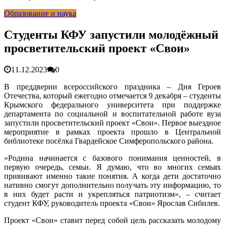
гарантия, выезд в день обращени...
01.04.2026
Образование и наука
Правительство России выделит Крыму дополнительные
средства на программу социальн...
01.04.2026
Более 25 тысяч «квадратов» преобразятся в ближайшее
Студенты КФУ запустили молодёжный
время...
26.02.2026
просветительский проект «Свои»
В Симферополе очищают реку Салгир: работы ведутся
от Потёмкинской до Гагарина...
05.09.2025
11.12.2023
0
В преддверии всероссийского праздника – Дня Героев
Отечества, который ежегодно отмечается 9 декабря – студенты
Крымского федерального университета при поддержке
департамента по социальной и воспитательной работе вуза
запустили просветительский проект «Свои». Первое выездное
мероприятие в рамках проекта прошло в Центральной
библиотеке посёлка Гвардейское Симферопольского района.
«Родина начинается с базового понимания ценностей, в
первую очередь, семьи. Я думаю, что во многих семьях
прививают именно такие понятия. А когда дети достаточно
нативно смогут дополнительно получать эту информацию, то
в них будет расти и укрепляться патриотизм», – считает
студент КФУ, руководитель проекта «Свои» Ярослав Сибилев.
Проект «Свои» ставит перед собой цель рассказать молодому