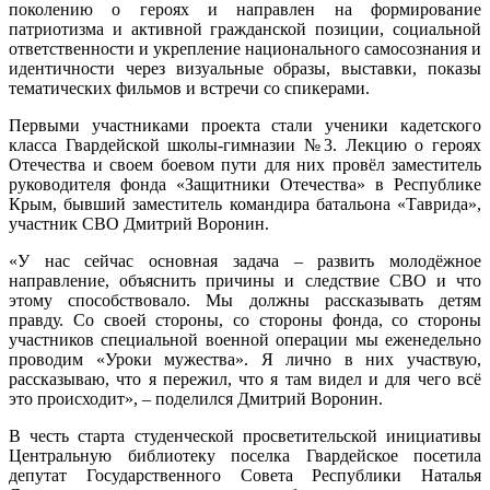
поколению о героях и направлен на формирование
патриотизма и активной гражданской позиции, социальной
ответственности и укрепление национального самосознания и
идентичности через визуальные образы, выставки, показы
тематических фильмов и встречи со спикерами.
Первыми участниками проекта стали ученики кадетского
класса Гвардейской школы-гимназии №3. Лекцию о героях
Отечества и своем боевом пути для них провёл заместитель
руководителя фонда «Защитники Отечества» в Республике
Крым, бывший заместитель командира батальона «Таврида»,
участник СВО Дмитрий Воронин.
«У нас сейчас основная задача – развить молодёжное
направление, объяснить причины и следствие СВО и что
этому способствовало. Мы должны рассказывать детям
правду. Со своей стороны, со стороны фонда, со стороны
участников специальной военной операции мы еженедельно
проводим «Уроки мужества». Я лично в них участвую,
рассказываю, что я пережил, что я там видел и для чего всё
это происходит», – поделился Дмитрий Воронин.
В честь старта студенческой просветительской инициативы
Центральную библиотеку поселка Гвардейское посетила
депутат Государственного Совета Республики Наталья