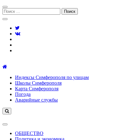
Перейти
Перейти
к
к
Поиск:
навигации
содержимому
Симферополь городской сайт
Индексы Симферополя по улицам
Школы Симферополя
Карта Симферополя
Погода
Аварийные службы
ОБЩЕСТВО
Политика и экономика