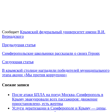
Сообщает
Крымский федеральный университет имени В.И.
Вернадского
Навигация
Предыдущая статья
по
Симферопольские школьники рассказали о своих Героях
записям
Следующая статья
В крымской столице наградили победителей муниципального
этапа акции «Мы против коррупции»
Свежие записи
После атаки БПЛА на поезд Москва–Симферополь в
Крыму эвакуировали всех пассажиров: движение
приостановлено, есть жертвы
Услуги дератизации в Симферополе и Крыму — цены,