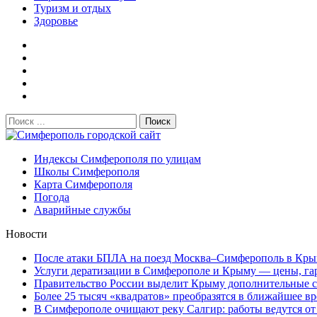
Туризм и отдых
Здоровье
Поиск:
Симферополь городской сайт
Индексы Симферополя по улицам
Школы Симферополя
Карта Симферополя
Погода
Аварийные службы
Новости
После атаки БПЛА на поезд Москва–Симферополь в Крым
Услуги дератизации в Симферополе и Крыму — цены, гара
Правительство России выделит Крыму дополнительные ср
Более 25 тысяч «квадратов» преобразятся в ближайшее вр
В Симферополе очищают реку Салгир: работы ведутся от