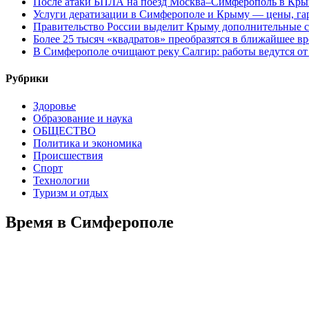
После атаки БПЛА на поезд Москва–Симферополь в Крым
Услуги дератизации в Симферополе и Крыму — цены, гар
Правительство России выделит Крыму дополнительные с
Более 25 тысяч «квадратов» преобразятся в ближайшее в
В Симферополе очищают реку Салгир: работы ведутся от
Рубрики
Здоровье
Образование и наука
ОБЩЕСТВО
Политика и экономика
Происшествия
Спорт
Технологии
Туризм и отдых
Время в Симферополе