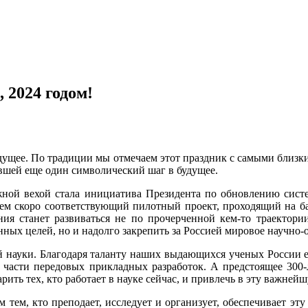
 2024 годом!
ущее. По традиции мы отмечаем этот праздник с самыми близки
вшей еще один символический шаг в будущее.
жной вехой стала инициатива Президента по обновлению сист
ем скоро соответствующий пилотный проект, проходящий на ба
ния станет развиваться не по прочерченной кем-то траектории
нных целей, но и надолго закрепить за Россией мировое научно-
 науки. Благодаря таланту наших выдающихся ученых России ест
в части передовых прикладных разработок. А предстоящее 300-
ить тех, кто работает в науке сейчас, и привлечь в эту важне
м тем, кто преподает, исследует и организует, обеспечивает э