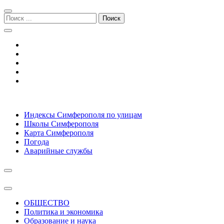
Перейти
Перейти
к
к
Поиск:
навигации
содержимому
Симферополь городской сайт
Индексы Симферополя по улицам
Школы Симферополя
Карта Симферополя
Погода
Аварийные службы
ОБЩЕСТВО
Политика и экономика
Образование и наука