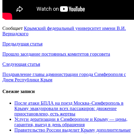
Сообщает
Крымский федеральный университет имени В.И.
Вернадского
Навигация
Предыдущая статья
по
Прошло заседание постоянных комитетов горсовета
записям
Следующая статья
Поздравление главы администрации города Симферополя с
Днем Республики Крым
Свежие записи
После атаки БПЛА на поезд Москва–Симферополь в
Крыму эвакуировали всех пассажиров: движение
приостановлено, есть жертвы
Услуги дератизации в Симферополе и Крыму — цены,
гарантия, выезд в день обращения
Правительство России выделит Крыму дополнительные