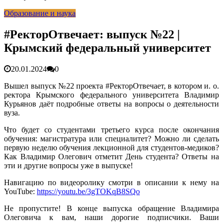
гарантия, выезд в день обращени...
01.04.2026
Образование и наука
Правительство России выделит Крыму дополнительные
средства на программу социальн...
01.04.2026
Более 25 тысяч «квадратов» преобразятся в ближайшее
#РекторОтвечает: выпуск №22 |
время...
26.02.2026
Крымский федеральный университет
В Симферополе очищают реку Салгир: работы ведутся
от Потёмкинской до Гагарина...
05.09.2025
20.01.2024
0
Вышел выпуск №22 проекта #РекторОтвечает, в котором и. о.
ректора Крымского федерального университета Владимир
Курьянов даёт подробные ответы на вопросы о деятельности
вуза.
Что будет со студентами третьего курса после окончания
обучения: магистратура или специалитет? Можно ли сделать
первую неделю обучения лекционной для студентов-медиков?
Как Владимир Олегович отметит День студента? Ответы на
эти и другие вопросы уже в выпуске!
Навигацию по видеоролику смотри в описании к нему на
YouTube:
https://youtu.be/3gTOKqB8SQo
Не пропустите! В конце выпуска обращение Владимира
Олеговича к вам, наши дорогие подписчики. Ваши