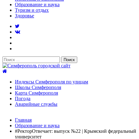
Образование и наука
Туризм и отдых
Здоровье
Поиск:
Симферополь городской сайт
Индексы Симферополя по улицам
Школы Симферополя
Карта Симферополя
Погода
Аварийные службы
Новости
Главная
После атаки БПЛА на поезд Москва–Симферополь в
Образование и наука
Крыму эвакуировали всех пассажиро...
08.06.2026
#РекторОтвечает: выпуск №22 | Крымский федеральный
Услуги дератизации в Симферополе и Крыму — цены,
университет