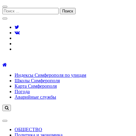
Перейти
Перейти
к
к
Поиск:
навигации
содержимому
Симферополь городской сайт
Индексы Симферополя по улицам
Школы Симферополя
Карта Симферополя
Погода
Аварийные службы
ОБЩЕСТВО
Политика и экономика