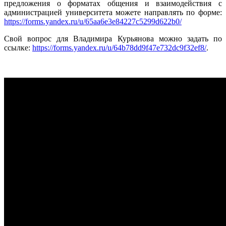
предложения о форматах общения и взаимодействия с
администрацией университета можете направлять по форме:
https://forms.yandex.ru/u/65aa6e3e84227c5299d622b0/
Свой вопрос для Владимира Курьянова можно задать по
ссылке:
https://forms.yandex.ru/u/64b78dd9f47e732dc9f32ef8/
.