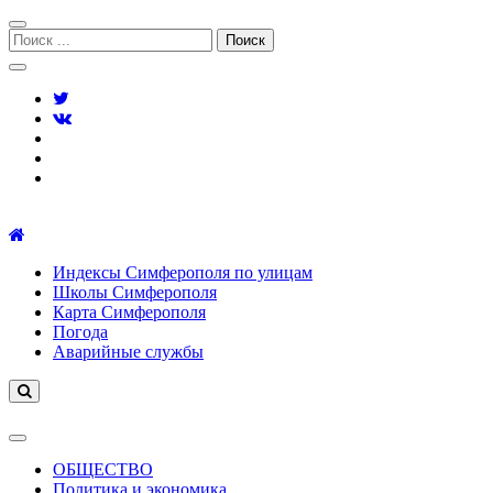
Перейти
Перейти
к
к
Поиск:
навигации
содержимому
Симферополь городской сайт
Индексы Симферополя по улицам
Школы Симферополя
Карта Симферополя
Погода
Аварийные службы
ОБЩЕСТВО
Политика и экономика