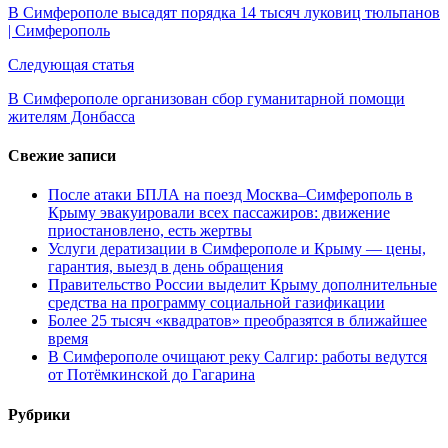
по
В Симферополе высадят порядка 14 тысяч луковиц тюльпанов
| Симферополь
записям
Следующая статья
В Симферополе организован сбор гуманитарной помощи
жителям Донбасса
Свежие записи
После атаки БПЛА на поезд Москва–Симферополь в
Крыму эвакуировали всех пассажиров: движение
приостановлено, есть жертвы
Услуги дератизации в Симферополе и Крыму — цены,
гарантия, выезд в день обращения
Правительство России выделит Крыму дополнительные
средства на программу социальной газификации
Более 25 тысяч «квадратов» преобразятся в ближайшее
время
В Симферополе очищают реку Салгир: работы ведутся
от Потёмкинской до Гагарина
Рубрики