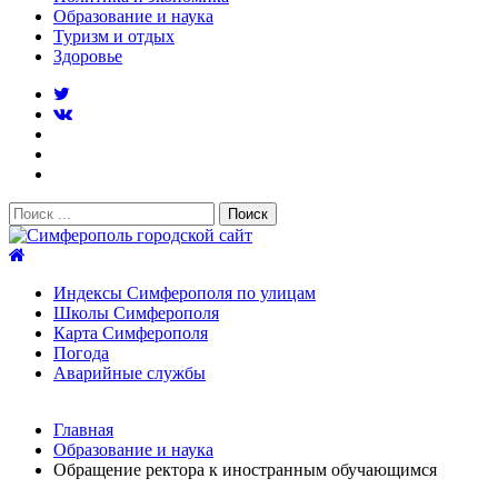
Образование и наука
Туризм и отдых
Здоровье
Поиск:
Симферополь городской сайт
Индексы Симферополя по улицам
Школы Симферополя
Карта Симферополя
Погода
Аварийные службы
Новости
Главная
После атаки БПЛА на поезд Москва–Симферополь в
Образование и наука
Крыму эвакуировали всех пассажиро...
08.06.2026
Обращение ректора к иностранным обучающимся
Услуги дератизации в Симферополе и Крыму — цены,