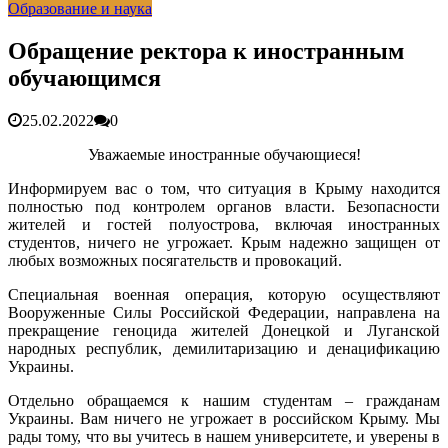
Образование и наука
гарантия, выезд в день обращени...
01.04.2026
Правительство России выделит Крыму дополнительные
средства на программу социальн...
01.04.2026
Обращение ректора к иностранным
Более 25 тысяч «квадратов» преобразятся в ближайшее
обучающимся
время...
26.02.2026
В Симферополе очищают реку Салгир: работы ведутся
от Потёмкинской до Гагарина...
05.09.2025
25.02.2022
0
Уважаемые иностранные обучающиеся!
Информируем вас о том, что ситуация в Крыму находится
полностью под контролем органов власти. Безопасности
жителей и гостей полуострова, включая иностранных
студентов, ничего не угрожает. Крым надежно защищен от
любых возможных посягательств и провокаций.
Специальная военная операция, которую осуществляют
Вооруженные Силы Российской Федерации, направлена на
прекращение геноцида жителей Донецкой и Луганской
народных республик, демилитаризацию и денацификацию
Украины.
Отдельно обращаемся к нашим студентам – гражданам
Украины. Вам ничего не угрожает в российском Крыму. Мы
рады тому, что вы учитесь в нашем университете, и уверены в