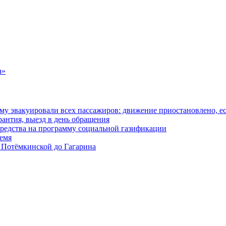
а»
у эвакуировали всех пассажиров: движение приостановлено, е
антия, выезд в день обращения
редства на программу социальной газификации
ремя
 Потёмкинской до Гагарина