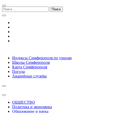
Перейти
Перейти
к
к
Поиск:
навигации
содержимому
Симферополь городской сайт
Индексы Симферополя по улицам
Школы Симферополя
Карта Симферополя
Погода
Аварийные службы
ОБЩЕСТВО
Политика и экономика
Образование и наука