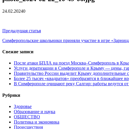
24.02.2024
0
Навигация
Предыдущая статья
по
Симферопольские школьники приняли участие в игре «Зарниц
записям
Свежие записи
После атаки БПЛА на поезд Москва–Симферополь в Крым
Услуги дератизации в Симферополе и Крыму — цены, гар
Правительство России выделит Крыму дополнительные с
Более 25 тысяч «квадратов» преобразятся в ближайшее в
В Симферополе очищают реку Салгир: работы ведутся от
Рубрики
Здоровье
Образование и наука
ОБЩЕСТВО
Политика и экономика
Происшествия