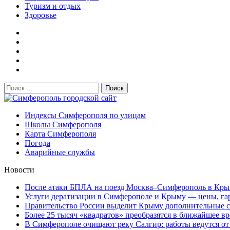
Туризм и отдых
Здоровье
Поиск:
Симферополь городской сайт
Индексы Симферополя по улицам
Школы Симферополя
Карта Симферополя
Погода
Аварийные службы
Новости
После атаки БПЛА на поезд Москва–Симферополь в Крым
Услуги дератизации в Симферополе и Крыму — цены, гара
Правительство России выделит Крыму дополнительные ср
Более 25 тысяч «квадратов» преобразятся в ближайшее вр
В Симферополе очищают реку Салгир: работы ведутся от