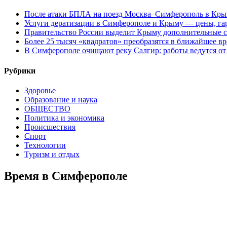
После атаки БПЛА на поезд Москва–Симферополь в Крым
Услуги дератизации в Симферополе и Крыму — цены, гар
Правительство России выделит Крыму дополнительные с
Более 25 тысяч «квадратов» преобразятся в ближайшее в
В Симферополе очищают реку Салгир: работы ведутся от
Рубрики
Здоровье
Образование и наука
ОБЩЕСТВО
Политика и экономика
Происшествия
Спорт
Технологии
Туризм и отдых
Время в Симферополе