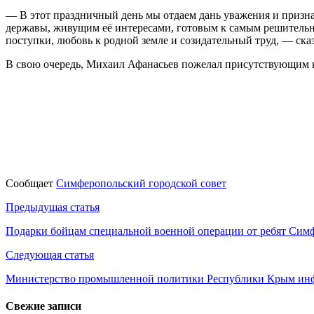
— В этот праздничный день мы отдаем дань уважения и призн
державы, живущим её интересами, готовым к самым решительны
поступки, любовь к родной земле и созидательный труд, — сказ
В свою очередь, Михаил Афанасьев пожелал присутствующим кре
Сообщает
Симферопольский городской совет
Навигация
Предыдущая статья
по
​Подарки бойцам специальной военной операции от ребят Сим
записям
Следующая статья
Министерство промышленной политики Республики Крым ин
Свежие записи