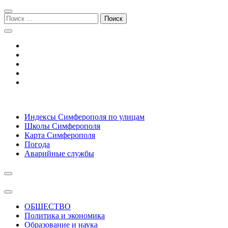
Перейти
Перейти
к
к
Поиск:
навигации
содержимому
Симферополь городской сайт
Индексы Симферополя по улицам
Школы Симферополя
Карта Симферополя
Погода
Аварийные службы
ОБЩЕСТВО
Политика и экономика
Образование и наука