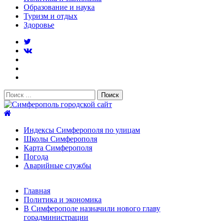
Образование и наука
Туризм и отдых
Здоровье
Поиск:
Симферополь городской сайт
Индексы Симферополя по улицам
Школы Симферополя
Карта Симферополя
Погода
Аварийные службы
Новости
Главная
После атаки БПЛА на поезд Москва–Симферополь в
Политика и экономика
Крыму эвакуировали всех пассажиро...
08.06.2026
В Симферополе назначили нового главу
Услуги дератизации в Симферополе и Крыму — цены,
горадминистрации