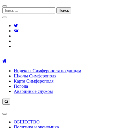
Перейти
Перейти
к
к
Поиск:
навигации
содержимому
Симферополь городской сайт
Индексы Симферополя по улицам
Школы Симферополя
Карта Симферополя
Погода
Аварийные службы
ОБЩЕСТВО
Политика и экономика