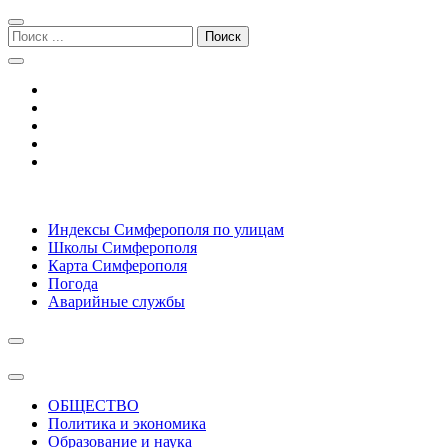
Перейти
Перейти
к
к
Поиск:
навигации
содержимому
Симферополь городской сайт
Индексы Симферополя по улицам
Школы Симферополя
Карта Симферополя
Погода
Аварийные службы
ОБЩЕСТВО
Политика и экономика
Образование и наука