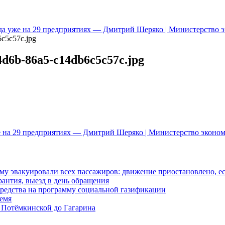
а уже на 29 предприятиях — Дмитрий Шеряко | Министерство 
c5c57c.jpg
4d6b-86a5-c14db6c5c57c.jpg
 на 29 предприятиях — Дмитрий Шеряко | Министерство эконом
у эвакуировали всех пассажиров: движение приостановлено, е
антия, выезд в день обращения
редства на программу социальной газификации
ремя
 Потёмкинской до Гагарина