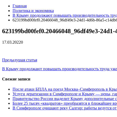
Главная
Политика и экономика
В Крыму продолжают повышать производительность труд
623199bd00fef0.20466048_96df49e3-24d1-4d6b-86a5-c14db6
623199bd00fef0.20466048_96df49e3-24d1-
17.03.2022
0
Навигация
Предыдущая статья
по
В Крыму продолжают повышать производительность труда уже
записям
Свежие записи
После атаки БПЛА на поезд Москва–Симферополь в Крым
Услуги дератизации в Симферополе и Крыму — цены, гар
Правительство России выделит Крыму дополнительные с
Более 25 тысяч «квадратов» преобразятся в ближайшее в
В Симферополе очищают реку Салгир: работы ведутся от