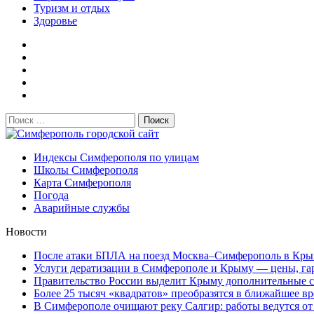
Туризм и отдых
Здоровье
Поиск:
Симферополь городской сайт
Индексы Симферополя по улицам
Школы Симферополя
Карта Симферополя
Погода
Аварийные службы
Новости
После атаки БПЛА на поезд Москва–Симферополь в Крым
Услуги дератизации в Симферополе и Крыму — цены, гара
Правительство России выделит Крыму дополнительные ср
Более 25 тысяч «квадратов» преобразятся в ближайшее вр
В Симферополе очищают реку Салгир: работы ведутся от