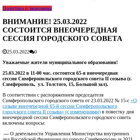
гарантия, выезд в день обращени...
01.04.2026
Политика и экономика
Правительство России выделит Крыму дополнительные
средства на программу социальн...
01.04.2026
Более 25 тысяч «квадратов» преобразятся в ближайшее
ВНИМАНИЕ! 25.03.2022
время...
26.02.2026
СОСТОИТСЯ ВНЕОЧЕРЕДНАЯ
В Симферополе очищают реку Салгир: работы ведутся
от Потёмкинской до Гагарина...
05.09.2025
СЕССИЯ ГОРОДСКОГО СОВЕТА
25.03.2022
0
Уважаемые жители муниципального образования!
25.03.2022 в 11-00 час.
состоится 65-я внеочередная
сессия
Симферопольского городского совета
II
созыва
(г.
Симферополь, ул. Толстого, 15, Большой зал).
В соответствии с распоряжением председателя
Симферопольского городского совета от 23.03.2022 № 15-с
«О
созыве внеочередной 65-й сессии Симферопольского
городского совета II созыва» (c изменениями)
в повестку дня
внеочередной сессии Симферопольского городского совета
включены вопросы:
—
О деятельности Управления Министерства внутренних
дел Российской Федерации по городу Симферополю за 2021