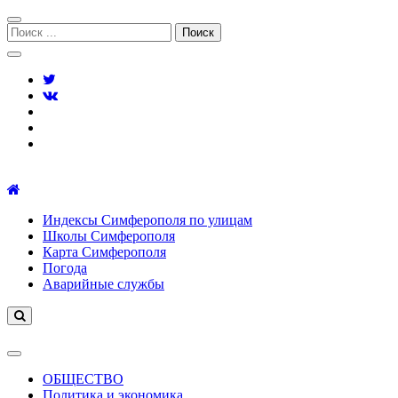
Перейти
Перейти
к
к
Поиск:
навигации
содержимому
Симферополь городской сайт
Индексы Симферополя по улицам
Школы Симферополя
Карта Симферополя
Погода
Аварийные службы
ОБЩЕСТВО
Политика и экономика