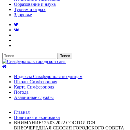
Образование и наука
Туризм и отдых
Здоровье
Поиск:
Симферополь городской сайт
Индексы Симферополя по улицам
Школы Симферополя
Карта Симферополя
Погода
Аварийные службы
Новости
Главная
После атаки БПЛА на поезд Москва–Симферополь в
Политика и экономика
Крыму эвакуировали всех пассажиро...
08.06.2026
ВНИМАНИЕ! 25.03.2022 СОСТОИТСЯ
Услуги дератизации в Симферополе и Крыму — цены,
ВНЕОЧЕРЕДНАЯ СЕССИЯ ГОРОДСКОГО СОВЕТА