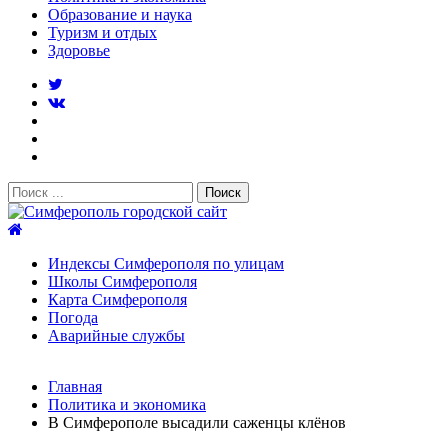
Образование и наука
Туризм и отдых
Здоровье
Поиск:
Симферополь городской сайт
Индексы Симферополя по улицам
Школы Симферополя
Карта Симферополя
Погода
Аварийные службы
Новости
Главная
После атаки БПЛА на поезд Москва–Симферополь в
Политика и экономика
Крыму эвакуировали всех пассажиро...
08.06.2026
В Симферополе высадили саженцы клёнов
Услуги дератизации в Симферополе и Крыму — цены,