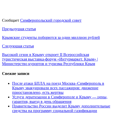
Сообщает
Симферопольский городской совет
Навигация
Предыдущая статья
по
Крымские студенты поборются за один миллион рублей
записям
Следующая статья
Высокий сезон в Крыму откроет II Всероссийская
туристическая выставка-форум «Интурмаркет. Крым» |
Министерство курортов и туризма Республики Крым
Свежие записи
После атаки БПЛА на поезд Москва–Симферополь в
Крыму эвакуировали всех пассажиров: движение
приостановлено, есть жертвы
Услуги дератизации в Симферополе и Крыму — цены,
гарантия, выезд в день обращения
Правительство России выделит Крыму дополнительные
средства на программу социальной газификации