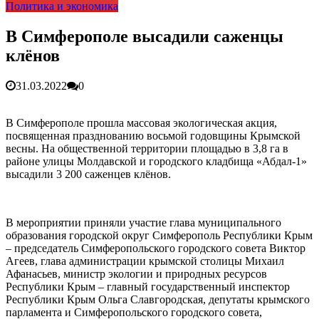
Политика и экономика
гарантия, выезд в день обращени...
01.04.2026
Правительство России выделит Крыму дополнительные
средства на программу социальн...
01.04.2026
В Симферополе высадили саженцы
Более 25 тысяч «квадратов» преобразятся в ближайшее
клёнов
время...
26.02.2026
В Симферополе очищают реку Салгир: работы ведутся
от Потёмкинской до Гагарина...
05.09.2025
31.03.2022
0
В Симферополе прошла массовая экологическая акция,
посвященная празднованию восьмой годовщины Крымской
весны. На общественной территории площадью в 3,8 га в
районе улицы Молдавской и городского кладбища «Абдал-1»
высадили 3 200 саженцев клёнов.
В мероприятии приняли участие глава муниципального
образования городской округ Симферополь Республики Крым
– председатель Симферопольского городского совета Виктор
Агеев, глава администрации крымской столицы Михаил
Афанасьев, министр экологии и природных ресурсов
Республики Крым – главный государственный инспектор
Республики Крым Ольга Славгородская, депутаты крымского
парламента и Симферопольского городского совета,