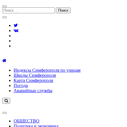
Перейти
Перейти
к
к
Поиск:
навигации
содержимому
Симферополь городской сайт
Индексы Симферополя по улицам
Школы Симферополя
Карта Симферополя
Погода
Аварийные службы
ОБЩЕСТВО
Политика и экономика