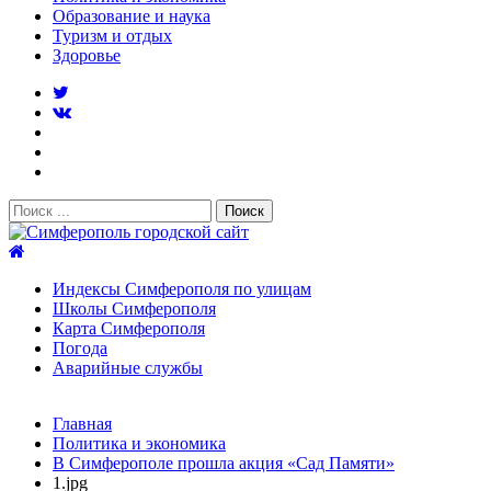
Образование и наука
Туризм и отдых
Здоровье
Поиск:
Симферополь городской сайт
Индексы Симферополя по улицам
Школы Симферополя
Карта Симферополя
Погода
Аварийные службы
Новости
Главная
После атаки БПЛА на поезд Москва–Симферополь в
Политика и экономика
Крыму эвакуировали всех пассажиро...
08.06.2026
В Симферополе прошла акция «Сад Памяти»
Услуги дератизации в Симферополе и Крыму — цены,
1.jpg