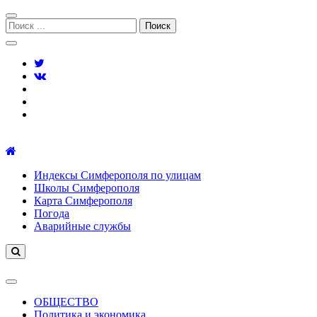
Перейти
Перейти
к
к
Поиск:
навигации
содержимому
Симферополь городской сайт
Индексы Симферополя по улицам
Школы Симферополя
Карта Симферополя
Погода
Аварийные службы
ОБЩЕСТВО
Политика и экономика