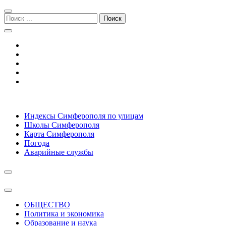
Перейти
Перейти
к
к
Поиск:
навигации
содержимому
Симферополь городской сайт
Индексы Симферополя по улицам
Школы Симферополя
Карта Симферополя
Погода
Аварийные службы
ОБЩЕСТВО
Политика и экономика
Образование и наука