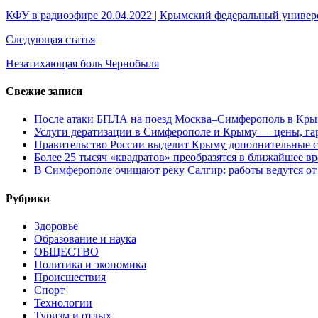
по
КФУ в радиоэфире 20.04.2022 | Крымский федеральный универ
записям
Следующая статья
Незатихающая боль Чернобыля
Свежие записи
После атаки БПЛА на поезд Москва–Симферополь в Крым
Услуги дератизации в Симферополе и Крыму — цены, гар
Правительство России выделит Крыму дополнительные с
Более 25 тысяч «квадратов» преобразятся в ближайшее в
В Симферополе очищают реку Салгир: работы ведутся от
Рубрики
Здоровье
Образование и наука
ОБЩЕСТВО
Политика и экономика
Происшествия
Спорт
Технологии
Туризм и отдых