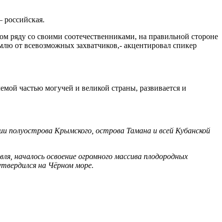
— российская.
ном ряду со своими соотечественниками, на правильной стороне
млю от всевозможных захватчиков,- акцентировал спикер
лемой частью могучей и великой страны, развивается и
ии полуострова Крымского, острова Тамана и всей Кубанской
вля, началось освоение огромного массива плодородных
утвердился на Чёрном море.