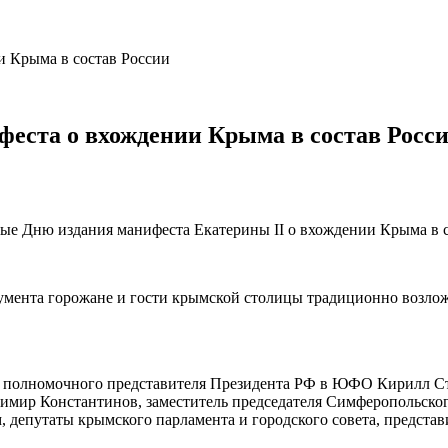
и Крыма в состав России
еста о вхождении Крыма в состав Росс
е Дню издания манифеста Екатерины II о вхождении Крыма в с
кумента горожане и гости крымской столицы традиционно возло
ь полномочного представителя Президента РФ в ЮФО Кирилл Ст
мир Константинов, заместитель председателя Симферопольского
депутаты крымского парламента и городского совета, представ