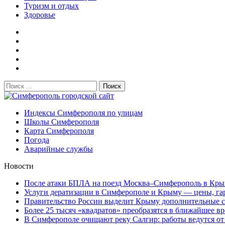
Туризм и отдых
Здоровье
Поиск:
Симферополь городской сайт
Индексы Симферополя по улицам
Школы Симферополя
Карта Симферополя
Погода
Аварийные службы
Новости
После атаки БПЛА на поезд Москва–Симферополь в Крым
Услуги дератизации в Симферополе и Крыму — цены, гара
Правительство России выделит Крыму дополнительные ср
Более 25 тысяч «квадратов» преобразятся в ближайшее вр
В Симферополе очищают реку Салгир: работы ведутся от