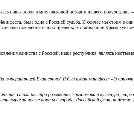
алась новая эпоха в многовековой истории нашего полуострова 
 Манифеста, была одна с Россией судьба. И сейчас мы стоим в од
ми сделали поколения наших предков, отстаивавшие Крымскую зе
новления единства с Россией, наша республика, являясь неотъем
года императрицей Екатериной II был издан манифест «О принят
ачение: стали быстро развиваться экономика и культура, торго
тепи выросли новые порты и города. Российский флот надёжно 