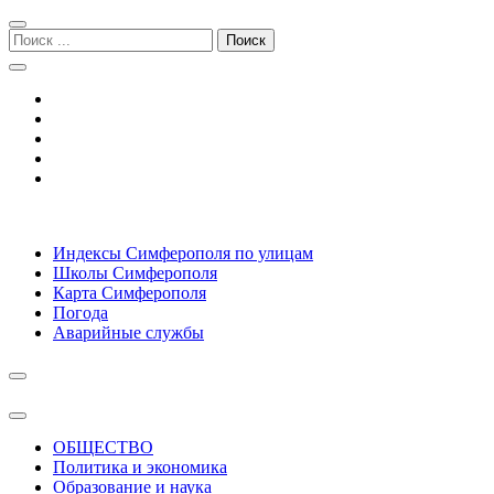
Перейти
Перейти
к
к
Поиск:
навигации
содержимому
Симферополь городской сайт
Индексы Симферополя по улицам
Школы Симферополя
Карта Симферополя
Погода
Аварийные службы
ОБЩЕСТВО
Политика и экономика
Образование и наука