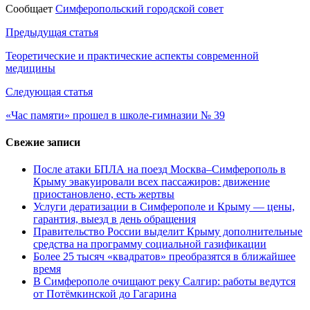
Сообщает
Симферопольский городской совет
Навигация
Предыдущая статья
по
Теоретические и практические аспекты современной
медицины
записям
Следующая статья
«Час памяти» прошел в школе-гимназии № 39
Свежие записи
После атаки БПЛА на поезд Москва–Симферополь в
Крыму эвакуировали всех пассажиров: движение
приостановлено, есть жертвы
Услуги дератизации в Симферополе и Крыму — цены,
гарантия, выезд в день обращения
Правительство России выделит Крыму дополнительные
средства на программу социальной газификации
Более 25 тысяч «квадратов» преобразятся в ближайшее
время
В Симферополе очищают реку Салгир: работы ведутся
от Потёмкинской до Гагарина