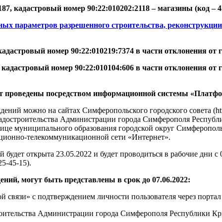
7, кадастровый номер 90:22:010202:2118 – магазины (код – 4.4
ных параметров разрешенного строительства, реконструкции
 кадастровый номер 90:22:010219:7374 в части отклонения от 
 кадастровый номер 90:22:010104:606 в части отклонения от гр
 проведены посредством информационной системы «Платфор
ений можно на сайтах Симферопольского городского совета (htt
остроительства Администрации города Симферополя Республики К
анице муниципального образования городской округ Симферопо
ционно-телекоммуникационной сети «Интернет».
дет открыта 23.05.2022 и будет проводиться в рабочие дни с 09-
25-45-15).
ий, могут быть представлены в срок до 07.06.2022:
связи» с подтверждением личности пользователя через портал 
оительства Администрации города Симферополя Республики Крым