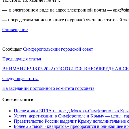
Толстого, 15, кабинет № 414;
— в электронном виде на адрес электронной почты — apx@simf
— посредством записи в книге (журнале) учета посетителей 
Оповещение
Сообщает
Симферопольский городской совет
Навигация
Предыдущая статья
по
ВНИМАНИЕ! 18.05.2022 СОСТОИТСЯ ВНЕОЧЕРЕДНАЯ С
записям
Следующая статья
На заседании постоянного комитета горсовета
Свежие записи
После атаки БПЛА на поезд Москва–Симферополь в Крым
Услуги дератизации в Симферополе и Крыму — цены, гар
Правительство России выделит Крыму дополнительные с
Более 25 тысяч «квадратов» преобразятся в ближайшее в