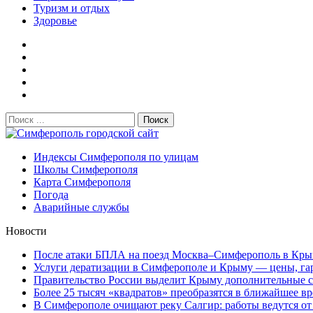
Туризм и отдых
Здоровье
Поиск:
Симферополь городской сайт
Индексы Симферополя по улицам
Школы Симферополя
Карта Симферополя
Погода
Аварийные службы
Новости
После атаки БПЛА на поезд Москва–Симферополь в Крым
Услуги дератизации в Симферополе и Крыму — цены, гара
Правительство России выделит Крыму дополнительные ср
Более 25 тысяч «квадратов» преобразятся в ближайшее вр
В Симферополе очищают реку Салгир: работы ведутся от