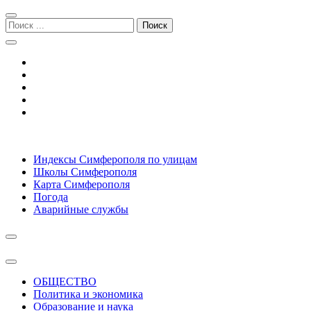
Перейти
Перейти
к
к
Поиск:
навигации
содержимому
Симферополь городской сайт
Индексы Симферополя по улицам
Школы Симферополя
Карта Симферополя
Погода
Аварийные службы
ОБЩЕСТВО
Политика и экономика
Образование и наука