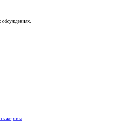
х обсуждениях.
сть жертвы