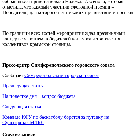
собравшихся приветствовала Надежда Аксёнова, которая
отметила, что каждый участник ежегодной премии –
Победитель, для которого нет никаких препятствий и преград.
По традиции всех гостей мероприятия ждал праздничный
концерт с участием победителей конкурса и творческих
коллективов крымской столицы.
Пресс-центр Симферопольского городского совета
Сообщает
Симферопольский городской совет
Навигация
Предыдущая статья
по
На повестке дня – вопрос бюджета
записям
Следующая статья
Команда КФУ по баскетболу борется за путёвку на
Суперфинал МЛБЛ
Свежие записи