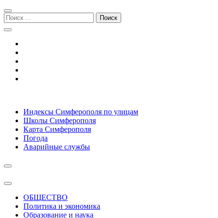
Перейти
Перейти
к
к
Поиск:
навигации
содержимому
Симферополь городской сайт
Индексы Симферополя по улицам
Школы Симферополя
Карта Симферополя
Погода
Аварийные службы
ОБЩЕСТВО
Политика и экономика
Образование и наука