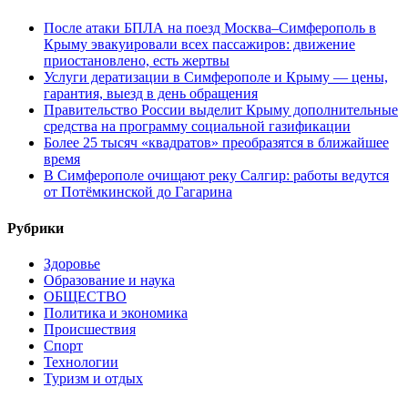
После атаки БПЛА на поезд Москва–Симферополь в
Крыму эвакуировали всех пассажиров: движение
приостановлено, есть жертвы
Услуги дератизации в Симферополе и Крыму — цены,
гарантия, выезд в день обращения
Правительство России выделит Крыму дополнительные
средства на программу социальной газификации
Более 25 тысяч «квадратов» преобразятся в ближайшее
время
В Симферополе очищают реку Салгир: работы ведутся
от Потёмкинской до Гагарина
Рубрики
Здоровье
Образование и наука
ОБЩЕСТВО
Политика и экономика
Происшествия
Спорт
Технологии
Туризм и отдых