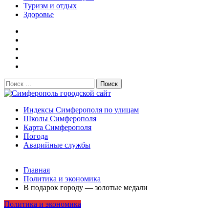
Туризм и отдых
Здоровье
Поиск:
Симферополь городской сайт
Индексы Симферополя по улицам
Школы Симферополя
Карта Симферополя
Погода
Аварийные службы
Новости
Главная
После атаки БПЛА на поезд Москва–Симферополь в
Политика и экономика
Крыму эвакуировали всех пассажиро...
08.06.2026
В подарок городу — золотые медали
Услуги дератизации в Симферополе и Крыму — цены,
Политика и экономика
гарантия, выезд в день обращени...
01.04.2026
Правительство России выделит Крыму дополнительные