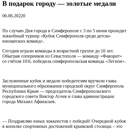
средства на программу социальн...
01.04.2026
В подарок городу — золотые медали
Более 25 тысяч «квадратов» преобразятся в ближайшее
время...
26.02.2026
06.06.2022
0
В Симферополе очищают реку Салгир: работы ведутся
от Потёмкинской до Гагарина...
05.09.2025
По случаю Дня города в Симферополе с 3 по 5 июня проходит
хоккейный турнир «Кубок Симферополя среди детско-
юношеских команд».
Сегодня играли команды в возрастной группе до 10 лет.
Обыграв соперников из Севастополя — команду «Фаворит»
со счётом 10:6, победила симферопольская команда «Легион».
Заслуженные кубок и медали победителям вручили глава
муниципального образования городской округ Симферополь
Республики Крым — председатель Симферопольского
городского совета Виктор Агеев и глава администрации
города Михаил Афанасьев.
— Поздравляю юных хоккеистов с победой! Очередной кубок
в копилке спортивных достижений крымской столицы – это