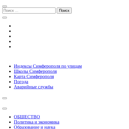
Перейти
Перейти
к
к
Поиск:
навигации
содержимому
Симферополь городской сайт
Индексы Симферополя по улицам
Школы Симферополя
Карта Симферополя
Погода
Аварийные службы
ОБЩЕСТВО
Политика и экономика
Образование и наука