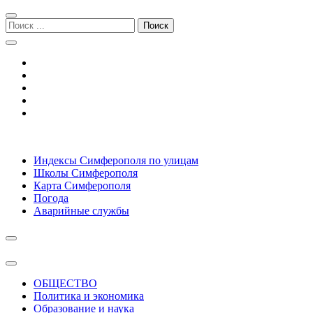
Перейти
Перейти
к
к
Поиск:
навигации
содержимому
Симферополь городской сайт
Индексы Симферополя по улицам
Школы Симферополя
Карта Симферополя
Погода
Аварийные службы
ОБЩЕСТВО
Политика и экономика
Образование и наука