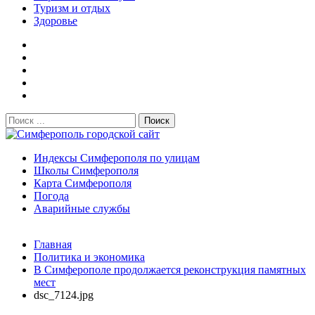
Туризм и отдых
Здоровье
Поиск:
Симферополь городской сайт
Индексы Симферополя по улицам
Школы Симферополя
Карта Симферополя
Погода
Аварийные службы
Новости
Главная
После атаки БПЛА на поезд Москва–Симферополь в
Политика и экономика
Крыму эвакуировали всех пассажиро...
08.06.2026
В Симферополе продолжается реконструкция памятных
Услуги дератизации в Симферополе и Крыму — цены,
мест
гарантия, выезд в день обращени...
01.04.2026
dsc_7124.jpg
Правительство России выделит Крыму дополнительные