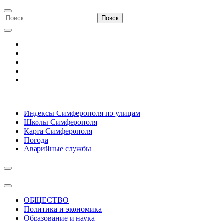
Перейти
Перейти
к
к
Поиск:
навигации
содержимому
Симферополь городской сайт
Индексы Симферополя по улицам
Школы Симферополя
Карта Симферополя
Погода
Аварийные службы
ОБЩЕСТВО
Политика и экономика
Образование и наука