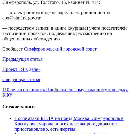
Симферополь, ул. Толстого, 15, кабинет № 414;
— в электронном виде на адрес электронной почты —
apx@simf.rk.gov.ru;
— посредством записи в книге (журнале) учета посетителей
экспозиции проектов, подлежащих рассмотрению на
общественных обсуждениях.
Сообщает
Симферопольский городской совет
Навигация
Предыдущая статья
по
Проект «Я в деле»
записям
Следующая статья
110 лет исполнилось Прибрежненскому аграрному колледжу
КФУ
Свежие записи
После атаки БПЛА на поезд Москва–Симферополь в
Крыму эвакуировали всех пассажиров: движение
приостановлено, есть жертвы