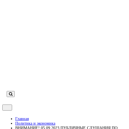
Индексы Симферополя по улицам
Симферополь городской сайт
Школы Симферополя
Карта Симферополя
Погода
Аварийные службы
Главная
Политика и экономика
ВНИМАНИЕ! 05.09.2023 ПУБЛИЧНЫЕ СЛУШАНИЯ ПО