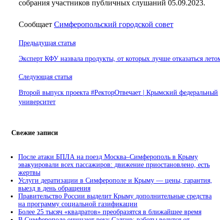
собрания участников публичных слушаний 05.09.2023.
Сообщает
Симферопольский городской совет
Навигация
Предыдущая статья
по
Эксперт КФУ назвала продукты, от которых лучше отказаться лето
записям
Следующая статья
Второй выпуск проекта #РекторОтвечает | Крымский федеральный
университет
Свежие записи
После атаки БПЛА на поезд Москва–Симферополь в Крыму
эвакуировали всех пассажиров: движение приостановлено, есть
жертвы
Услуги дератизации в Симферополе и Крыму — цены, гарантия,
выезд в день обращения
Правительство России выделит Крыму дополнительные средства
на программу социальной газификации
Более 25 тысяч «квадратов» преобразятся в ближайшее время
В Симферополе очищают реку Салгир: работы ведутся от