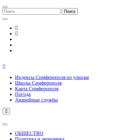
Перейти
Перейти
к
к
Поиск:
навигации
содержимому
Симферополь городской сайт
Индексы Симферополя по улицам
Школы Симферополя
Карта Симферополя
Погода
Аварийные службы
ОБЩЕСТВО
Политика и экономика