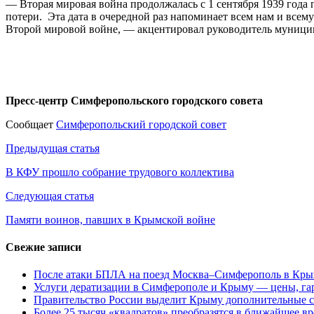
— Вторая мировая война продолжалась с 1 сентября 1939 года 
потери. Эта дата в очередной раз напоминает всем нам и все
Второй мировой войне, — акцентировал руководитель муниципа
Пресс-центр Симферопольского городского совета
Сообщает
Симферопольский городской совет
Навигация
Предыдущая статья
по
В КФУ прошло собрание трудового коллектива
записям
Следующая статья
Памяти воинов, павших в Крымской войне
Свежие записи
После атаки БПЛА на поезд Москва–Симферополь в Крым
Услуги дератизации в Симферополе и Крыму — цены, гар
Правительство России выделит Крыму дополнительные с
Более 25 тысяч «квадратов» преобразятся в ближайшее в