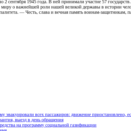
по 2 сентября 1945 года. В ней принимали участие 57 государст
му миру о важнейшей роли нашей великой державы в истории чел
литета. — Честь, слава и вечная память воинам-защитникам, па
у эвакуировали всех пассажиров: движение приостановлено, е
антия, выезд в день обращения
редства на программу социальной газификации
ремя