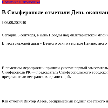
Политика и экономика
Более 25 тысяч «квадратов» преобразятся в ближайшее вр
В Симферополе очищают реку Салгир: работы ведутся от
В Симферополе отметили День оконча
06.09.2023
0
Сегодня, 3 сентября, в День Победы над милитаристской Япон
В честь знаковой даты у Вечного огня на могиле Неизвестного
В памятном мероприятии приняли участие первый заместитель
Симферополь РК — председатель Симферопольского городского 
представители ветеранских организаций.
Как отметил Виктор Агеев, беспримерный подвиг советского на