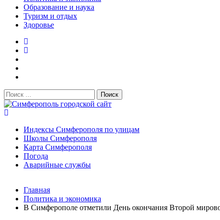
Образование и наука
Туризм и отдых
Здоровье
Поиск:
Симферополь городской сайт
Индексы Симферополя по улицам
Школы Симферополя
Карта Симферополя
Погода
Аварийные службы
Новости
Главная
После атаки БПЛА на поезд Москва–Симферополь в Крым
Политика и экономика
Услуги дератизации в Симферополе и Крыму — цены, гара
В Симферополе отметили День окончания Второй миров
Правительство России выделит Крыму дополнительные ср