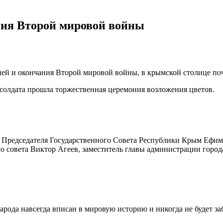
емя...
26.02.2026
 Потёмкинской до Гагарина...
05.09.2025
ния Второй мировой войны
ией и окончания Второй мировой войны, в крымской столице по
 солдата прошла торжественная церемония возложения цветов.
 Председателя Государственного Совета Республики Крым Ефим 
совета Виктор Агеев, заместитель главы администрации города
рода навсегда вписан в мировую историю и никогда не будет за