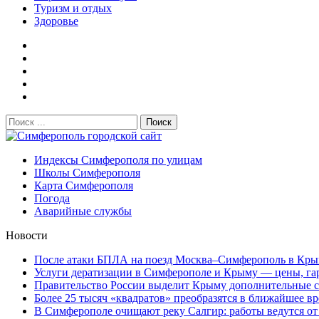
Туризм и отдых
Здоровье
Поиск:
Симферополь городской сайт
Индексы Симферополя по улицам
Школы Симферополя
Карта Симферополя
Погода
Аварийные службы
Новости
После атаки БПЛА на поезд Москва–Симферополь в Крым
Услуги дератизации в Симферополе и Крыму — цены, гара
Правительство России выделит Крыму дополнительные ср
Более 25 тысяч «квадратов» преобразятся в ближайшее вр
В Симферополе очищают реку Салгир: работы ведутся от