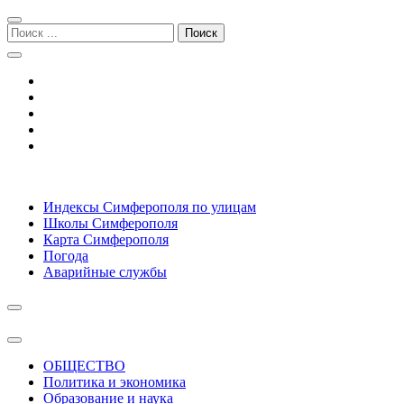
Перейти
Перейти
к
к
Поиск:
навигации
содержимому
Симферополь городской сайт
Индексы Симферополя по улицам
Школы Симферополя
Карта Симферополя
Погода
Аварийные службы
ОБЩЕСТВО
Политика и экономика
Образование и наука