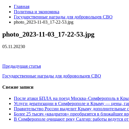
Главная
Политика и экономика
Государственные награды для добровольцев СВО
photo_2023-11-03_17-22-53.jpg
photo_2023-11-03_17-22-53.jpg
05.11.2023
0
Навигация
Предыдущая статья
по
Государственные награды для добровольцев СВО
записям
Свежие записи
После атаки БПЛА на поезд Москва–Симферополь в Крым
Услуги дератизации в Симферополе и Крыму — цены, гар
Правительство России выделит Крыму дополнительные с
Более 25 тысяч «квадратов» преобразятся в ближайшее в
В Симферополе очищают реку Салгир: работы ведутся от