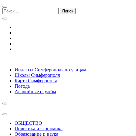
Перейти
Перейти
к
к
Поиск:
навигации
содержимому
Симферополь городской сайт
Индексы Симферополя по улицам
Школы Симферополя
Карта Симферополя
Погода
Аварийные службы
ОБЩЕСТВО
Политика и экономика
Образование и наука