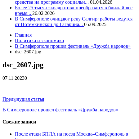
средства на программу социальн...
01.04.2026
Более 25 тысяч «квадратов» преобразятся в ближайшее
время...
26.02.2026
В Симферополе очищают реку Салгир: работы ведутся
от Потёмкинской до Гагарина...
05.09.2025
Главная
Политика и экономика
В Симферополе прошел фестиваль «Дружба народов»
dsc_2607.jpg
dsc_2607.jpg
07.11.2023
0
Навигация
Предыдущая статья
по
В Симферополе прошел фестиваль «Дружба народов»
записям
Свежие записи
После атаки БПЛА на поезд Москва–Симферополь в