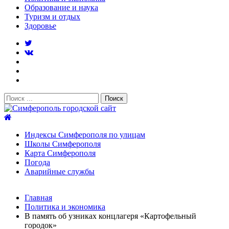
Образование и наука
Туризм и отдых
Здоровье
Поиск:
Симферополь городской сайт
Индексы Симферополя по улицам
Школы Симферополя
Карта Симферополя
Погода
Аварийные службы
Новости
Главная
После атаки БПЛА на поезд Москва–Симферополь в
Политика и экономика
Крыму эвакуировали всех пассажиро...
08.06.2026
В память об узниках концлагеря «Картофельный
Услуги дератизации в Симферополе и Крыму — цены,
городок»