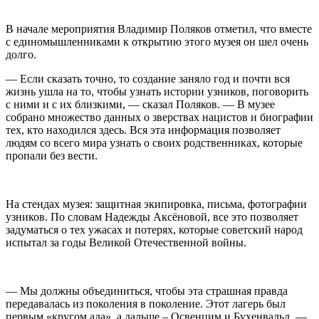
В начале мероприятия Владимир Поляков отметил, что вместе
с единомышленниками к открытию этого музея он шел очень
долго.
— Если сказать точно, то создание заняло год и почти вся
жизнь ушла на то, чтобы узнать истории узников, поговорить
с ними и с их близкими, — сказал Поляков. — В музее
собрано множество данных о зверствах нацистов и биографии
тех, кто находился здесь. Вся эта информация позволяет
людям со всего мира узнать о своих родственниках, которые
пропали без вести.
На стендах музея: защитная экипировка, письма, фотографии
узников. По словам Надежды Аксёновой, все это позволяет
задуматься о тех ужасах и потерях, которые советский народ
испытал за годы Великой Отечественной войны.
— Мы должны объединиться, чтобы эта страшная правда
передавалась из поколения в поколение. Этот лагерь был
первым «кругом ада», а дальше – Освенцим и Бухенвальд, —