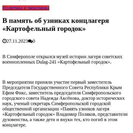
гарантия, выезд в день обращени...
01.04.2026
Политика и экономика
Правительство России выделит Крыму дополнительные
средства на программу социальн...
01.04.2026
Более 25 тысяч «квадратов» преобразятся в ближайшее
В память об узниках концлагеря
время...
26.02.2026
«Картофельный городок»
В Симферополе очищают реку Салгир: работы ведутся
от Потёмкинской до Гагарина...
05.09.2025
27.11.2023
0
В Симферополе открылся музей истории лагеря советских
военнопленных Dulag-241 «Картофельный городок».
В мероприятии приняли участие первый заместитель
Председателя Государственного Совета Республики Крым
Ефим Фикс, заместитель председателя Симферопольского
городского совета Надежда Аксёнова, доктор исторических
наук, ученый секретарь Симферопольской городской
общественной организации «Память узников лагеря
«Картофельный городок» Владимир Поляков, представители
духовенства, а также дети и внуки тех, кто погиб в этом
концлагере.