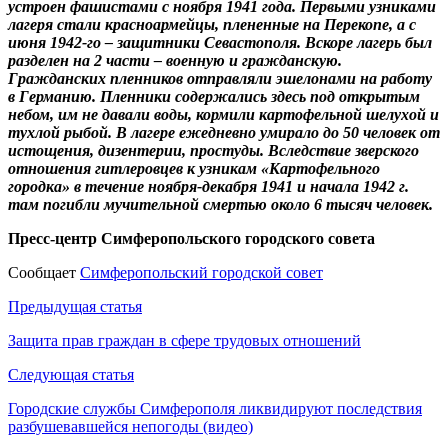
устроен фашистами с ноября 1941 года. Первыми узниками
лагеря стали красноармейцы, плененные на Перекопе, а с
июня 1942-го – защитники Севастополя. Вскоре лагерь был
разделен на 2 части – военную и гражданскую.
Гражданских пленников отправляли эшелонами на работу
в Германию. Пленники содержались здесь под открытым
небом, им не давали воды, кормили картофельной шелухой и
тухлой рыбой. В лагере ежедневно умирало до 50 человек от
истощения, дизентерии, простуды. Вследствие зверского
отношения гитлеровцев к узникам «Картофельного
городка» в течение ноября-декабря 1941 и начала 1942 г.
там погибли мучительной смертью около 6 тысяч человек.
Пресс-центр Симферопольского городского совета
Сообщает
Симферопольский городской совет
Навигация
Предыдущая статья
по
Защита прав граждан в сфере трудовых отношений
записям
Следующая статья
Городские службы Симферополя ликвидируют последствия
разбушевавшейся непогоды (видео)