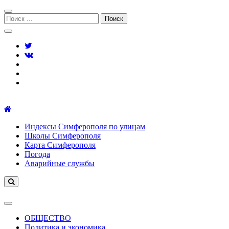
Перейти
Перейти
к
к
Поиск:
навигации
содержимому
Симферополь городской сайт
Индексы Симферополя по улицам
Школы Симферополя
Карта Симферополя
Погода
Аварийные службы
ОБЩЕСТВО
Политика и экономика