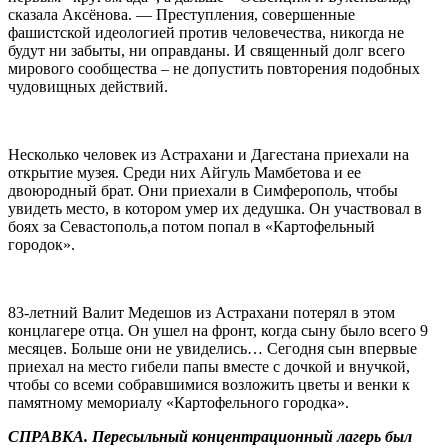
сказала Аксёнова. — Преступления, совершенные
фашистской идеологией против человечества, никогда не
будут ни забыты, ни оправданы. И священный долг всего
мирового сообщества – не допустить повторения подобных
чудовищных действий.
Несколько человек из Астрахани и Дагестана приехали на
открытие музея. Среди них Айгуль Мамбетова и ее
двоюродный брат. Они приехали в Симферополь, чтобы
увидеть место, в котором умер их дедушка. Он участвовал в
боях за Севастополь,а потом попал в «Картофельный
городок».
83-летний Валит Медешов из Астрахани потерял в этом
концлагере отца. Он ушел на фронт, когда сыну было всего 9
месяцев. Больше они не увиделись… Сегодня сын впервые
приехал на место гибели папы вместе с дочкой и внучкой,
чтобы со всеми собравшимися возложить цветы и венки к
памятному мемориалу «Картофельного городка».
СПРАВКА.
Пересыльный концентрационный лагерь был